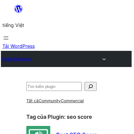
Chuyển
đến
tiếng Việt
phần
nội
dung
Tải WordPress
Plugin Directory
Tìm
kiếm
Tất cả
Community
Commercial
Tag của Plugin:
seo score