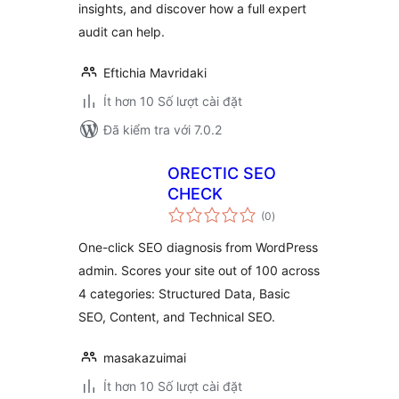
insights, and discover how a full expert
audit can help.
Eftichia Mavridaki
Ít hơn 10 Số lượt cài đặt
Đã kiểm tra với 7.0.2
ORECTIC SEO
CHECK
tổng
(0
)
đánh
giá
One-click SEO diagnosis from WordPress
admin. Scores your site out of 100 across
4 categories: Structured Data, Basic
SEO, Content, and Technical SEO.
masakazuimai
Ít hơn 10 Số lượt cài đặt