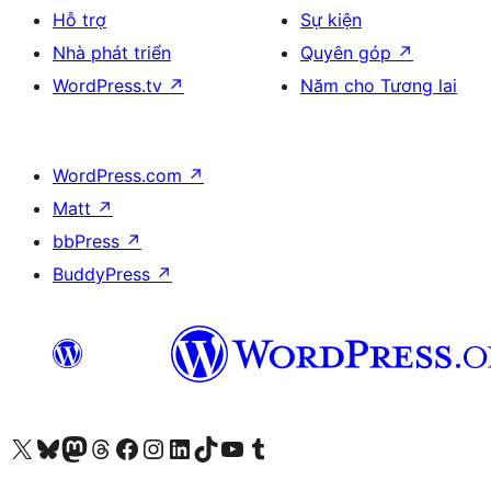
Hỗ trợ
Sự kiện
Nhà phát triển
Quyên góp
↗
WordPress.tv
↗
Năm cho Tương lai
WordPress.com
↗
Matt
↗
bbPress
↗
BuddyPress
↗
Truy cập tài khoản X (trước đây là Twitter) của chúng tôi
Visit our Bluesky account
Visit our Mastodon account
Visit our Threads account
Xem trang Facebook của chúng tôi
Truy cập tài khoản Instagram của chúng tôi
Truy cập tài khoản LinkedIn của chúng tôi
Visit our TikTok account
Truy cập kênh YouTube của chúng tôi
Visit our Tumblr account