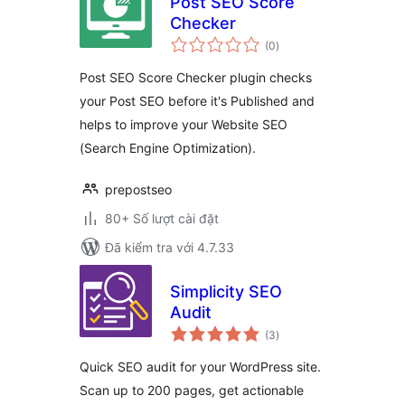
Post SEO Score
Checker
tổng
(0
)
đánh
giá
Post SEO Score Checker plugin checks
your Post SEO before it's Published and
helps to improve your Website SEO
(Search Engine Optimization).
prepostseo
80+ Số lượt cài đặt
Đã kiểm tra với 4.7.33
Simplicity SEO
Audit
tổng
(3
)
đánh
giá
Quick SEO audit for your WordPress site.
Scan up to 200 pages, get actionable