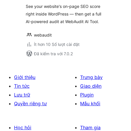
giá
See your website's on-page SEO score
right inside WordPress — then get a full
AI-powered audit at WebAudit AI Tool.
webaudit
Ít hơn 10 Số lượt cài đặt
Đã kiểm tra với 7.0.2
Giới thiệu
Trưng bày
Tin tức
Giao diện
Lưu trữ
Plugin
Quyền riêng tư
Mẫu khối
Học hỏi
Tham gia