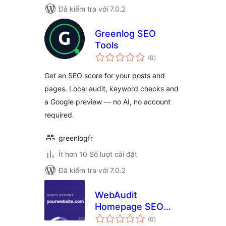
Đã kiểm tra với 7.0.2
Greenlog SEO
Tools
tổng
(0
)
đánh
giá
Get an SEO score for your posts and
pages. Local audit, keyword checks and
a Google preview — no AI, no account
required.
greenlogfr
Ít hơn 10 Số lượt cài đặt
Đã kiểm tra với 7.0.2
WebAudit
Homepage SEO
tổng
Checker
(0
)
đánh