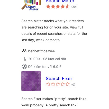
Search Meter
tổng
(29
)
đánh
giá
Search Meter tracks what your readers
are searching for on your site. View full
details of recent searches or stats for the
last day, week or month.
bennettmcelwee
20.000+ Số lượt cài đặt
Đã kiểm tra với 6.9.6
Search Fixer
tổng
(0
)
đánh
giá
Search Fixer makes "pretty" search links
work properly. A pretty search link