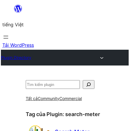
Chuyển
đến
tiếng Việt
phần
nội
dung
Tải WordPress
Plugin Directory
Tìm
kiếm
Tất cả
Community
Commercial
Tag của Plugin:
search-meter