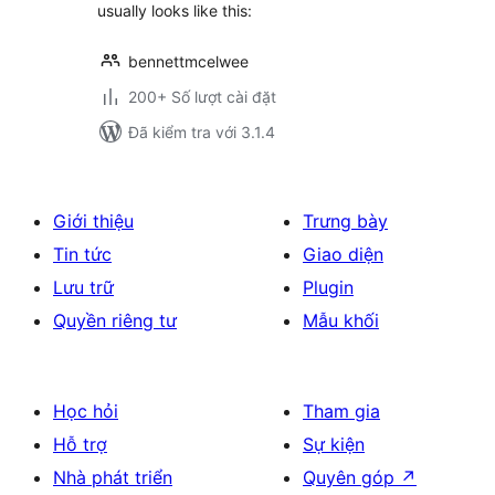
usually looks like this:
bennettmcelwee
200+ Số lượt cài đặt
Đã kiểm tra với 3.1.4
Giới thiệu
Trưng bày
Tin tức
Giao diện
Lưu trữ
Plugin
Quyền riêng tư
Mẫu khối
Học hỏi
Tham gia
Hỗ trợ
Sự kiện
Nhà phát triển
Quyên góp
↗