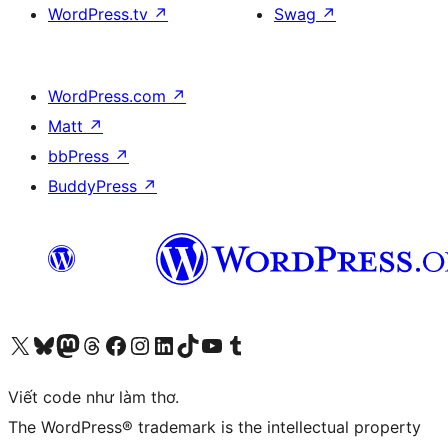
WordPress.tv
↗
Swag
↗
WordPress.com
↗
Matt
↗
bbPress
↗
BuddyPress
↗
Truy cập tài khoản X (trước đây là Twitter) của chúng tôi
Visit our Bluesky account
Visit our Mastodon account
Visit our Threads account
Xem trang Facebook của chúng tôi
Truy cập tài khoản Instagram của chúng tôi
Truy cập tài khoản LinkedIn của chúng tôi
Visit our TikTok account
Truy cập kênh YouTube của chúng tôi
Visit our Tumblr account
Viết code như làm thơ.
The WordPress® trademark is the intellectual property