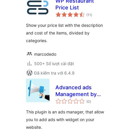
WP Restaurant
Price List
tổng
(11
)
đánh
giá
Show your price list with the description
and cost of the items, divided by
categories.
marcodedo
500+ Số lượt cài đặt
Đã kiểm tra với 6.4.9
Advanced ads
Management by
tổng
Inazo
(0
)
đánh
giá
This plugin is an ads manager, that allow
you to add ads with widget on your
website.