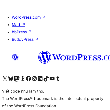
WordPress.com
↗
Matt
↗
bbPress
↗
BuddyPress
↗
Truy cập tài khoản X (trước đây là Twitter) của chúng tôi
Visit our Bluesky account
Visit our Mastodon account
Visit our Threads account
Xem trang Facebook của chúng tôi
Truy cập tài khoản Instagram của chúng tôi
Truy cập tài khoản LinkedIn của chúng tôi
Visit our TikTok account
Truy cập kênh YouTube của chúng tôi
Visit our Tumblr account
Viết code như làm thơ.
The WordPress® trademark is the intellectual property
of the WordPress Foundation.