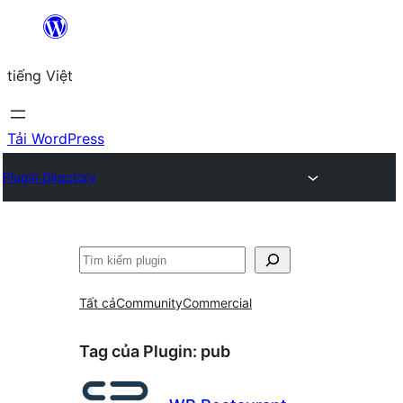
Chuyển
đến
tiếng Việt
phần
nội
dung
Tải WordPress
Plugin Directory
Tìm
kiếm
Tất cả
Community
Commercial
Tag của Plugin:
pub