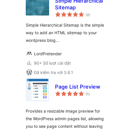
Simple Hierarchical
Sitemap
tổng
(2
)
đánh
giá
Simple Hierarchical Sitemap is the simple
way to add an HTML sitemap to your
wordpress blog…
LordPretender
90+ Số lượt cài đặt
Đã kiểm tra với 3.6.1
Page List Preview
tổng
(1
)
đánh
giá
Provides a resizable image preview for
the WordPress admin pages list, allowing
you to see page content without leaving