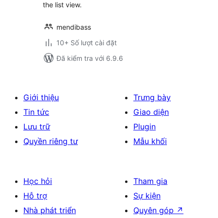
the list view.
mendibass
10+ Số lượt cài đặt
Đã kiểm tra với 6.9.6
Giới thiệu
Trưng bày
Tin tức
Giao diện
Lưu trữ
Plugin
Quyền riêng tư
Mẫu khối
Học hỏi
Tham gia
Hỗ trợ
Sự kiện
Nhà phát triển
Quyên góp
↗