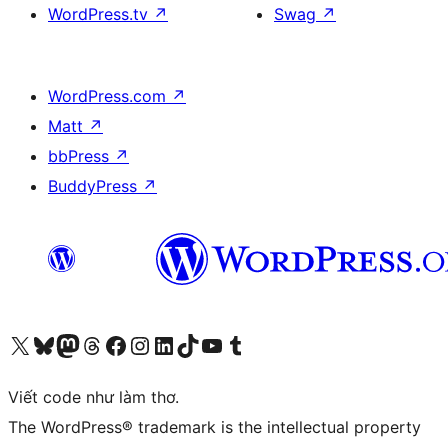
WordPress.tv
↗
Swag
↗
WordPress.com
↗
Matt
↗
bbPress
↗
BuddyPress
↗
Truy cập tài khoản X (trước đây là Twitter) của chúng tôi
Visit our Bluesky account
Visit our Mastodon account
Visit our Threads account
Xem trang Facebook của chúng tôi
Truy cập tài khoản Instagram của chúng tôi
Truy cập tài khoản LinkedIn của chúng tôi
Visit our TikTok account
Truy cập kênh YouTube của chúng tôi
Visit our Tumblr account
Viết code như làm thơ.
The WordPress® trademark is the intellectual property