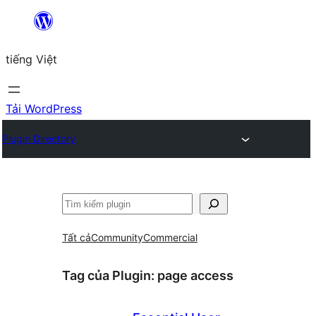
Chuyển
đến
tiếng Việt
phần
nội
dung
Tải WordPress
Plugin Directory
Tìm
kiếm
Tất cả
Community
Commercial
Tag của Plugin:
page access