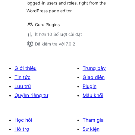
logged-in users and roles, right from the
WordPress page editor.
Guru Plugins
Ít hơn 10 Số lượt cài đặt
Đã kiểm tra với 7.0.2
Giới thiệu
Trưng bày
Tin tức
Giao diện
Lưu trữ
Plugin
Quyền riêng tư
Mẫu khối
Học hỏi
Tham gia
Hỗ trợ
Sự kiện