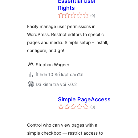
Essential User
Rights
tổng
(0
)
đánh
giá
Easily manage user permissions in
WordPress. Restrict editors to specific
pages and media. Simple setup – install,
configure, and go!
Stephan Wagner
Ít hơn 10 Số lượt cài đặt
Đã kiểm tra với 7.0.2
Simple PageAccess
tổng
(0
)
đánh
giá
Control who can view pages with a
simple checkbox — restrict access to