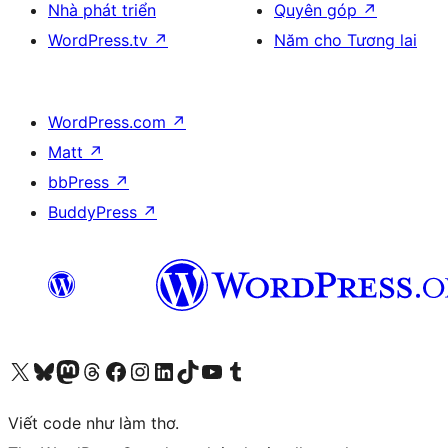
Nhà phát triển
Quyên góp
↗
WordPress.tv
↗
Năm cho Tương lai
WordPress.com
↗
Matt
↗
bbPress
↗
BuddyPress
↗
Truy cập tài khoản X (trước đây là Twitter) của chúng tôi
Visit our Bluesky account
Visit our Mastodon account
Visit our Threads account
Xem trang Facebook của chúng tôi
Truy cập tài khoản Instagram của chúng tôi
Truy cập tài khoản LinkedIn của chúng tôi
Visit our TikTok account
Truy cập kênh YouTube của chúng tôi
Visit our Tumblr account
Viết code như làm thơ.