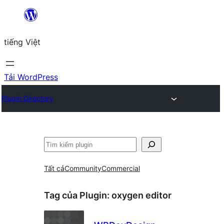
Chuyển
đến
tiếng Việt
phần
nội
dung
Tải WordPress
Plugin Directory
Tìm
kiếm
Tất cả
Community
Commercial
Tag của Plugin:
oxygen editor