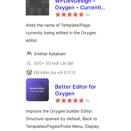
WPDevDesign –
Oxygen – Currently
tổng
Editing
(1
)
đánh
giá
Adds the name of Template/Page
currently being edited in the Oxygen
editor.
Sridhar Katakam
300+ Số lượt cài đặt
Đã kiểm tra với 6.0.12
Better Editor for
Oxygen
tổng
(1
)
đánh
giá
Improve the Oxygen builder Editor:
Structure opened by default, Back to
Templates/Pages/Posts Menu, Display