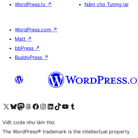
WordPress.tv
↗
Năm cho Tương lai
WordPress.com
↗
Matt
↗
bbPress
↗
BuddyPress
↗
Truy cập tài khoản X (trước đây là Twitter) của chúng tôi
Visit our Bluesky account
Visit our Mastodon account
Visit our Threads account
Xem trang Facebook của chúng tôi
Truy cập tài khoản Instagram của chúng tôi
Truy cập tài khoản LinkedIn của chúng tôi
Visit our TikTok account
Truy cập kênh YouTube của chúng tôi
Visit our Tumblr account
Viết code như làm thơ.
The WordPress® trademark is the intellectual property