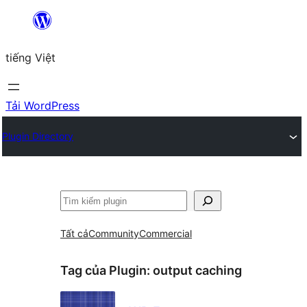
Chuyển
đến
tiếng Việt
phần
nội
dung
Tải WordPress
Plugin Directory
Tìm
kiếm
Tất cả
Community
Commercial
Tag của Plugin:
output caching