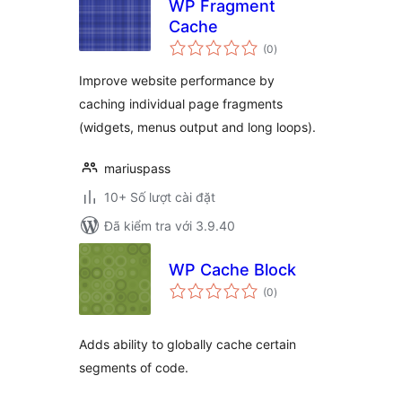
WP Fragment
Cache
tổng
(0
)
đánh
giá
Improve website performance by
caching individual page fragments
(widgets, menus output and long loops).
mariuspass
10+ Số lượt cài đặt
Đã kiểm tra với 3.9.40
WP Cache Block
tổng
(0
)
đánh
giá
Adds ability to globally cache certain
segments of code.