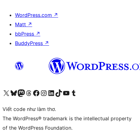
WordPress.com
↗
Matt
↗
bbPress
↗
BuddyPress
↗
Truy cập tài khoản X (trước đây là Twitter) của chúng tôi
Visit our Bluesky account
Visit our Mastodon account
Visit our Threads account
Xem trang Facebook của chúng tôi
Truy cập tài khoản Instagram của chúng tôi
Truy cập tài khoản LinkedIn của chúng tôi
Visit our TikTok account
Truy cập kênh YouTube của chúng tôi
Visit our Tumblr account
Viết code như làm thơ.
The WordPress® trademark is the intellectual property
of the WordPress Foundation.