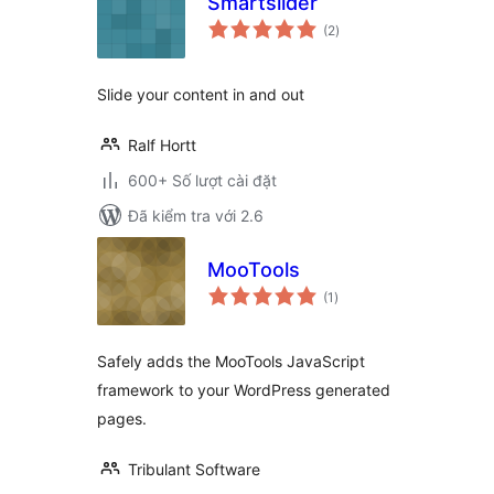
Smartslider
tổng
(2
)
đánh
giá
Slide your content in and out
Ralf Hortt
600+ Số lượt cài đặt
Đã kiểm tra với 2.6
MooTools
tổng
(1
)
đánh
giá
Safely adds the MooTools JavaScript
framework to your WordPress generated
pages.
Tribulant Software