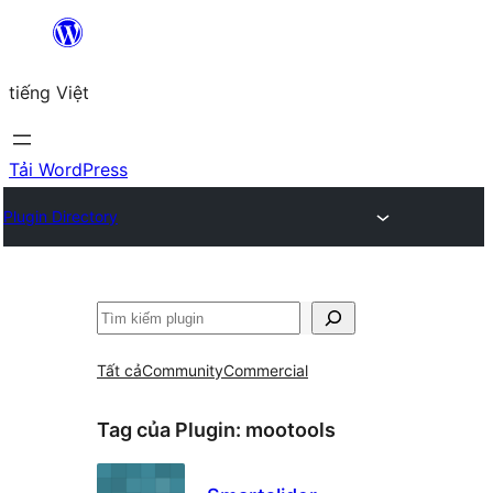
Chuyển
đến
tiếng Việt
phần
nội
dung
Tải WordPress
Plugin Directory
Tìm
kiếm
Tất cả
Community
Commercial
Tag của Plugin:
mootools