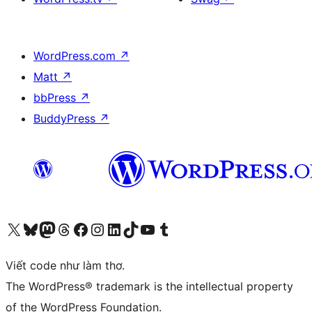
WordPress.com
↗
Matt
↗
bbPress
↗
BuddyPress
↗
Truy cập tài khoản X (trước đây là Twitter) của chúng tôi
Visit our Bluesky account
Visit our Mastodon account
Visit our Threads account
Xem trang Facebook của chúng tôi
Truy cập tài khoản Instagram của chúng tôi
Truy cập tài khoản LinkedIn của chúng tôi
Visit our TikTok account
Truy cập kênh YouTube của chúng tôi
Visit our Tumblr account
Viết code như làm thơ.
The WordPress® trademark is the intellectual property
of the WordPress Foundation.