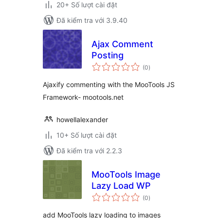
20+ Số lượt cài đặt
Đã kiểm tra với 3.9.40
Ajax Comment
Posting
tổng
(0
)
đánh
giá
Ajaxify commenting with the MooTools JS
Framework- mootools.net
howellalexander
10+ Số lượt cài đặt
Đã kiểm tra với 2.2.3
MooTools Image
Lazy Load WP
tổng
(0
)
đánh
giá
add MooTools lazy loading to images