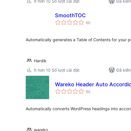
Ít hơn 10 Số lượt cài đặt
Đã kiểm
SmoothTOC
tổng
(0
)
đánh
giá
Automatically generates a Table of Contents for your 
Hardik
Ít hơn 10 Số lượt cài đặt
Đã kiểm
Wareko Header Auto Accordi
tổng
(0
)
đánh
giá
Automatically converts WordPress headings into accordi
wareko