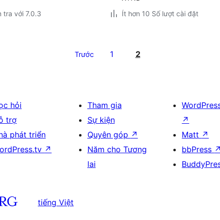
 tra với 7.0.3
Ít hơn 10 Số lượt cài đặt
1
2
Trước
ọc hỏi
Tham gia
WordPres
ỗ trợ
Sự kiện
↗
hà phát triển
Quyên góp
↗
Matt
↗
ordPress.tv
↗
Năm cho Tương
bbPress
lai
BuddyPre
tiếng Việt