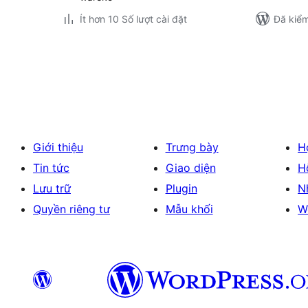
Ít hơn 10 Số lượt cài đặt
Đã kiểm
Phân
trang
bài
viết
Giới thiệu
Trưng bày
H
Tin tức
Giao diện
H
Lưu trữ
Plugin
N
Quyền riêng tư
Mẫu khối
W