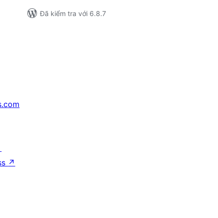
Đã kiểm tra với 6.8.7
s.com
↗
ss
↗