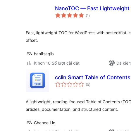
NanoTOC — Fast Lightweight 
tổng
(1
)
đánh
giá
Fast, lightweight TOC for WordPress with nested/flat lis
offset.
hanifsaqib
Ít hơn 10 Số lượt cài đặt
Đã kiểm
cclin Smart Table of Contents
tổng
(0
)
đánh
giá
A lightweight, reading-focused Table of Contents (TOC
articles, documentation, and structured content.
Chance Lin