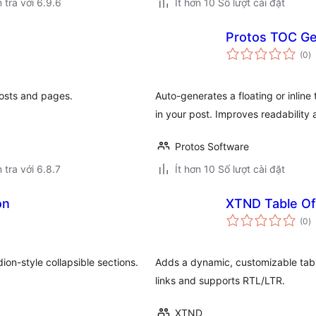
 tra với 6.9.6
Ít hơn 10 Số lượt cài đặt
Protos TOC Ge
t
(0
)
đ
gi
posts and pages.
Auto-generates a floating or inline
in your post. Improves readability
Protos Software
 tra với 6.8.7
Ít hơn 10 Số lượt cài đặt
on
XTND Table Of
t
(0
)
đ
gi
on-style collapsible sections.
Adds a dynamic, customizable tabl
links and supports RTL/LTR.
XTND