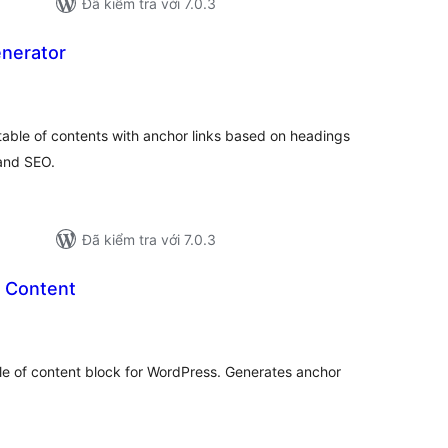
Đã kiểm tra với 7.0.3
nerator
ổng
ánh
á
 table of contents with anchor links based on headings
 and SEO.
Đã kiểm tra với 7.0.3
 Content
ổng
ánh
á
e of content block for WordPress. Generates anchor