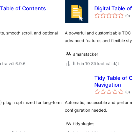
Table of Contents
Digital Table 
t
(0
)
đ
gi
ts, smooth scroll, and optional
A powerful and customizable TOC pl
advanced features and flexible sty
amanstacker
 tra với 6.9.6
Ít hơn 10 Số lượt cài đặt
Tidy Table of 
Navigation
t
(0
)
đ
gi
) plugin optimized for long-form
Automatic, accessible and perform
configuration needed.
tidyplugins