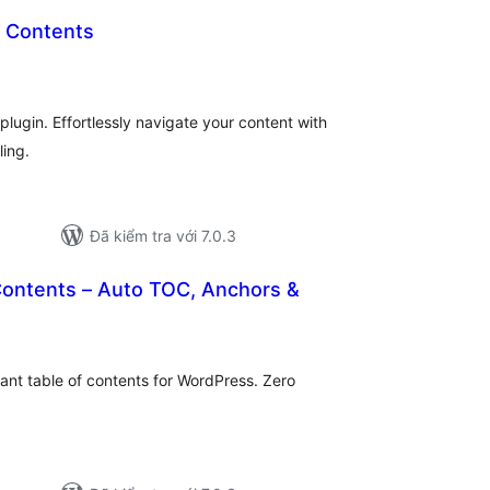
of Contents
ổng
ánh
á
ugin. Effortlessly navigate your content with
ling.
Đã kiểm tra với 7.0.3
Contents – Auto TOC, Anchors &
ổng
ánh
á
ant table of contents for WordPress. Zero