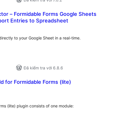
or – Formidable Forms Google Sheets
ort Entries to Spreadsheet
ổng
ánh
á
rectly to your Google Sheet in a real-time.
Đã kiểm tra với 6.8.6
ld for Formidable Forms (lite)
ổng
ánh
á
rms (lite) plugin consists of one module: