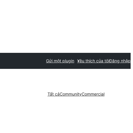
Gửi một plugin
Yêu thích của tôi
Đăng nhập
Tất cả
Community
Commercial