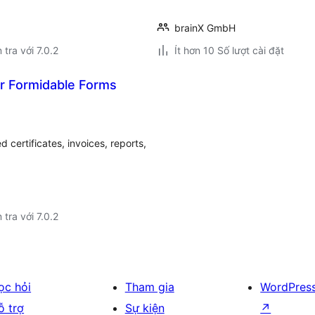
brainX GmbH
 tra với 7.0.2
Ít hơn 10 Số lượt cài đặt
or Formidable Forms
 certificates, invoices, reports,
 tra với 7.0.2
ọc hỏi
Tham gia
WordPres
ỗ trợ
Sự kiện
↗