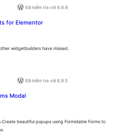
Đã kiểm tra với 6.8.6
ts for Elementor
ổng
ánh
á
 other widgetbuilders have missed.
Đã kiểm tra với 6.9.5
rms Modal
ng
nh
á
.Create beautiful popups using Formidable Forms to
ms.