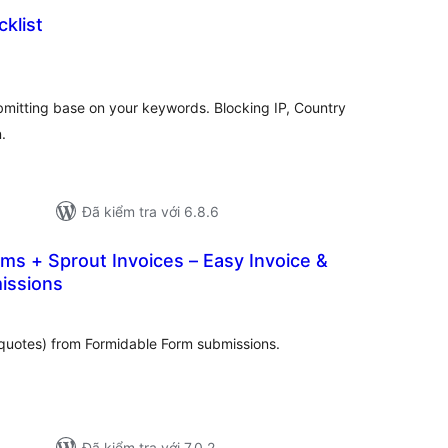
klist
ổng
ánh
iá
bmitting base on your keywords. Blocking IP, Country
.
Đã kiểm tra với 6.8.6
ms + Sprout Invoices – Easy Invoice &
issions
ng
ánh
á
quotes) from Formidable Form submissions.
Đã kiểm tra với 7.0.2