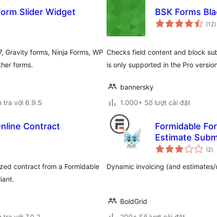
Form Slider Widget
BSK Forms Blac
t
(12
)
đ
g
7, Gravity forms, Ninja Forms, WP
Checks field content and block su
her forms.
is only supported in the Pro version
bannersky
 tra với 6.9.5
1.000+ Số lượt cài đặt
nline Contract
Formidable For
Estimate Subm
tổ
(2
)
đ
gi
ized contract from a Formidable
Dynamic invoicing (and estimates/
iant.
BoldGrid
 tra với 7.0.2
200+ Số lượt cài đặt