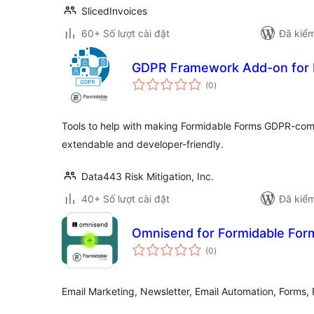
SlicedInvoices
60+ Số lượt cài đặt
Đã kiểm
GDPR Framework Add-on for 
tổng
(0
)
đánh
giá
Tools to help with making Formidable Forms GDPR-comp
extendable and developer-friendly.
Data443 Risk Mitigation, Inc.
40+ Số lượt cài đặt
Đã kiểm
Omnisend for Formidable Fo
tổng
(0
)
đánh
giá
Email Marketing, Newsletter, Email Automation, Form