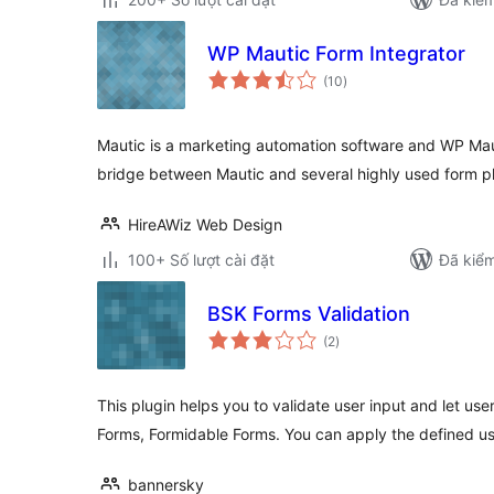
WP Mautic Form Integrator
tổng
(10
)
đánh
giá
Mautic is a marketing automation software and WP Maut
bridge between Mautic and several highly used form pl
HireAWiz Web Design
100+ Số lượt cài đặt
Đã kiểm
BSK Forms Validation
tổng
(2
)
đánh
giá
This plugin helps you to validate user input and let use
Forms, Formidable Forms. You can apply the defined us
bannersky