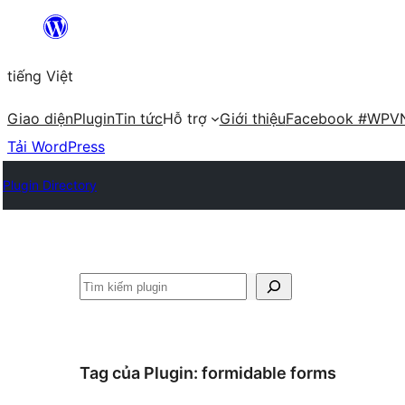
Chuyển
đến
tiếng Việt
phần
nội
Giao diện
Plugin
Tin tức
Hỗ trợ
Giới thiệu
Facebook #WPV
dung
Tải WordPress
Plugin Directory
Tìm
kiếm
Tag của Plugin:
formidable forms