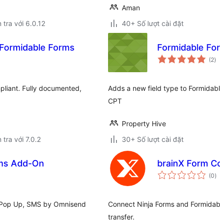
Aman
 tra với 6.0.12
40+ Số lượt cài đặt
Formidable Forms
Formidable Fo
tổ
(2
)
đ
gi
liant. Fully documented,
Adds a new field type to Formidabl
CPT
Property Hive
 tra với 7.0.2
30+ Số lượt cài đặt
rms Add-On
brainX Form C
t
(0
)
đ
gi
s, Pop Up, SMS by Omnisend
Connect Ninja Forms and Formidab
transfer.