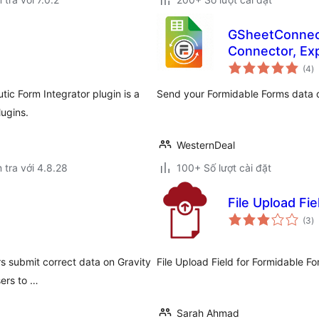
GSheetConnect
Connector, Exp
t
(4
)
đ
gi
ic Form Integrator plugin is a
Send your Formidable Forms data di
ugins.
WesternDeal
 tra với 4.8.28
100+ Số lượt cài đặt
File Upload Fie
t
(3
)
đ
gi
rs submit correct data on Gravity
File Upload Field for Formidable Fo
ers to …
Sarah Ahmad