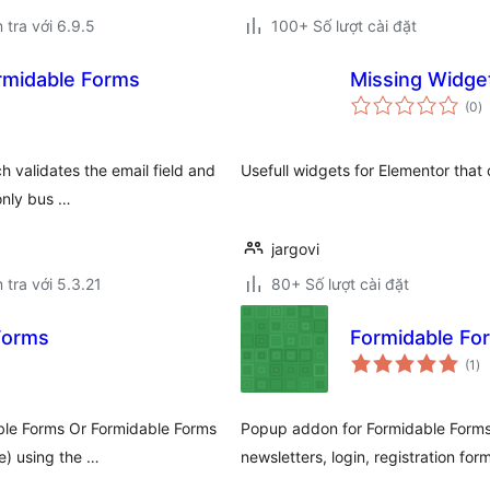
 tra với 6.9.5
100+ Số lượt cài đặt
ormidable Forms
Missing Widge
t
(0
)
đ
gi
h validates the email field and
Usefull widgets for Elementor that
only bus …
jargovi
 tra với 5.3.21
80+ Số lượt cài đặt
 Forms
Formidable Fo
tổ
(1
)
đá
gi
able Forms Or Formidable Forms
Popup addon for Formidable Forms
e) using the …
newsletters, login, registration for