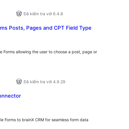
Đã kiểm tra với 6.4.8
rms Posts, Pages and CPT Field Type
ng
ánh
á
e Forms allowing the user to choose a post, page or
Đã kiểm tra với 4.9.29
onnector
ổng
ánh
á
le Forms to brainX CRM for seamless form data