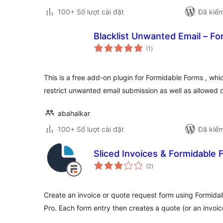
100+ Số lượt cài đặt
Đã kiểm
Blacklist Unwanted Email – F
tổng
(1
)
đánh
giá
This is a free add-on plugin for Formidable Forms , whic
restrict unwanted email submission as well as allowed 
abahalkar
100+ Số lượt cài đặt
Đã kiểm
Sliced Invoices & Formidable
tổng
(2
)
đánh
giá
Create an invoice or quote request form using Formid
Pro. Each form entry then creates a quote (or an invoic