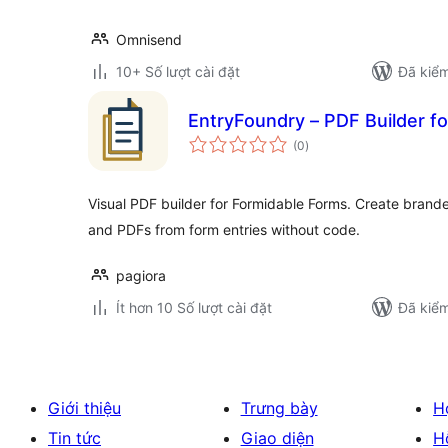
Omnisend
10+ Số lượt cài đặt
Đã kiểm
EntryFoundry – PDF Builder f
tổng
(0
)
đánh
giá
Visual PDF builder for Formidable Forms. Create branded
and PDFs from form entries without code.
pagiora
Ít hơn 10 Số lượt cài đặt
Đã kiểm
Giới thiệu
Trưng bày
H
Tin tức
Giao diện
H