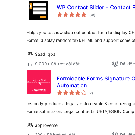
WP Contact Slider – Contact 
tổng
(38
)
đánh
giá
Helps you to show slide out contact form to display CF
Forms, display random text/HTML and support some ot
Saad Iqbal
9.000+ Số lượt cài đặt
Đã kiểm
Formidable Forms Signature O
Automation
tổng
(2
)
đánh
giá
Instantly produce a legally enforceable & court recogn
Forms submission. Legal contracts. UETA/ESIGN Compl
approveme
200+ Số lượt cài đặt
Đã kiểm