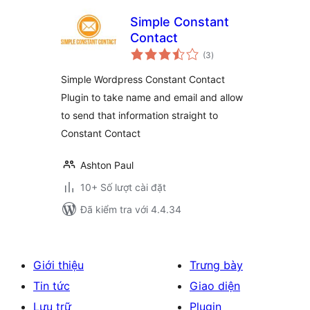
Simple Constant
Contact
tổng
(3
)
đánh
giá
Simple Wordpress Constant Contact
Plugin to take name and email and allow
to send that information straight to
Constant Contact
Ashton Paul
10+ Số lượt cài đặt
Đã kiểm tra với 4.4.34
Giới thiệu
Trưng bày
Tin tức
Giao diện
Lưu trữ
Plugin