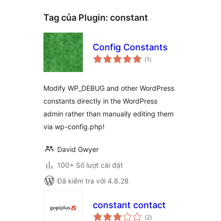
Tag của Plugin:
constant
Config Constants
tổng
(1
)
đánh
giá
Modify WP_DEBUG and other WordPress
constants directly in the WordPress
admin rather than manually editing them
via wp-config.php!
David Gwyer
100+ Số lượt cài đặt
Đã kiểm tra với 4.8.28
constant contact
tổng
(2
)
đánh