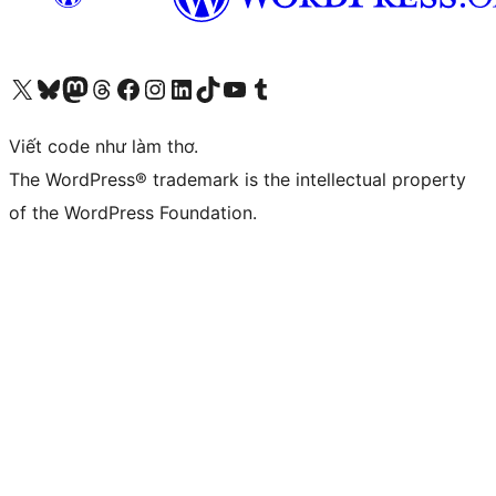
Truy cập tài khoản X (trước đây là Twitter) của chúng tôi
Visit our Bluesky account
Visit our Mastodon account
Visit our Threads account
Xem trang Facebook của chúng tôi
Truy cập tài khoản Instagram của chúng tôi
Truy cập tài khoản LinkedIn của chúng tôi
Visit our TikTok account
Truy cập kênh YouTube của chúng tôi
Visit our Tumblr account
Viết code như làm thơ.
The WordPress® trademark is the intellectual property
of the WordPress Foundation.