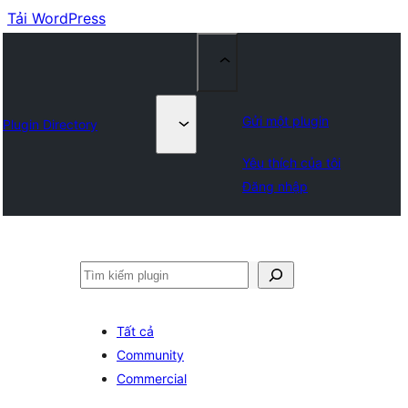
Tải WordPress
Gửi một plugin
Plugin Directory
Yêu thích của tôi
Đăng nhập
Tìm
kiếm
Tất cả
Community
Commercial