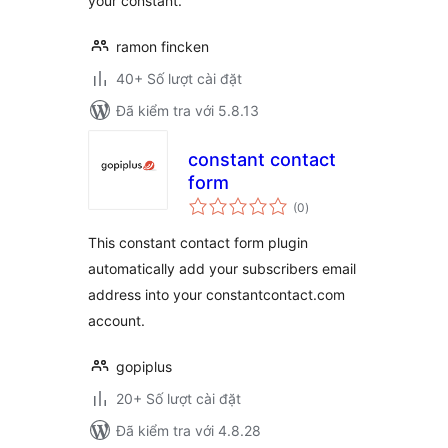
your constant.
ramon fincken
40+ Số lượt cài đặt
Đã kiểm tra với 5.8.13
constant contact
form
tổng
(0
)
đánh
giá
This constant contact form plugin
automatically add your subscribers email
address into your constantcontact.com
account.
gopiplus
20+ Số lượt cài đặt
Đã kiểm tra với 4.8.28