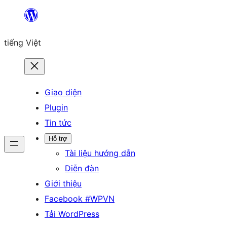
Chuyển
đến
tiếng Việt
phần
nội
dung
Giao diện
Plugin
Tin tức
Hỗ trợ
Tài liệu hướng dẫn
Diễn đàn
Giới thiệu
Facebook #WPVN
Tải WordPress