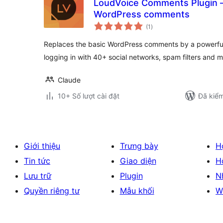
LoudVoice Comments Plugin 
WordPress comments
tổng
(1
)
đánh
giá
Replaces the basic WordPress comments by a powerfu
logging in with 40+ social networks, spam filters and m
Claude
10+ Số lượt cài đặt
Đã kiểm
Giới thiệu
Trưng bày
H
Tin tức
Giao diện
H
Lưu trữ
Plugin
N
Quyền riêng tư
Mẫu khối
W