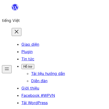
Chuyển
đến
tiếng Việt
phần
nội
dung
Giao diện
Plugin
Tin tức
Hỗ trợ
Tài liệu hướng dẫn
Diễn đàn
Giới thiệu
Facebook #WPVN
Tải WordPress