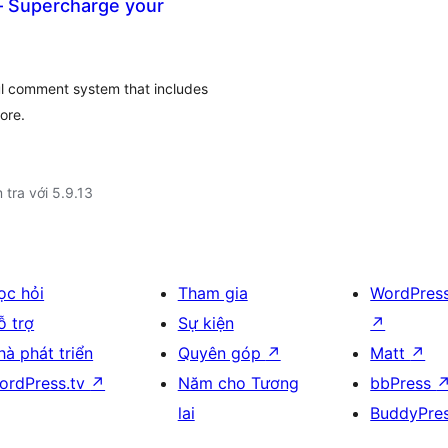
– Supercharge your
l comment system that includes
ore.
 tra với 5.9.13
ọc hỏi
Tham gia
WordPres
ỗ trợ
Sự kiện
↗
hà phát triển
Quyên góp
↗
Matt
↗
ordPress.tv
↗
Năm cho Tương
bbPress
lai
BuddyPre