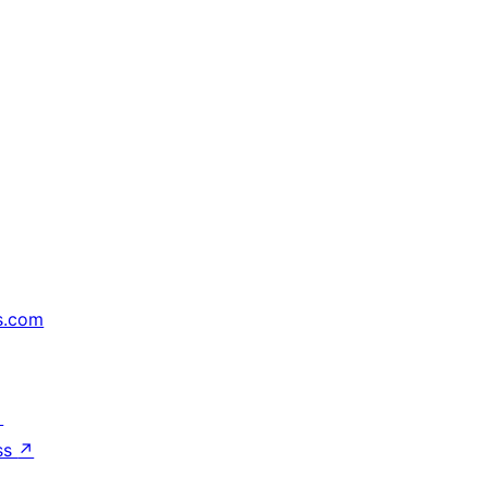
s.com
↗
ss
↗