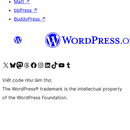
Matt
↗
bbPress
↗
BuddyPress
↗
Truy cập tài khoản X (trước đây là Twitter) của chúng tôi
Visit our Bluesky account
Visit our Mastodon account
Visit our Threads account
Xem trang Facebook của chúng tôi
Truy cập tài khoản Instagram của chúng tôi
Truy cập tài khoản LinkedIn của chúng tôi
Visit our TikTok account
Truy cập kênh YouTube của chúng tôi
Visit our Tumblr account
Viết code như làm thơ.
The WordPress® trademark is the intellectual property
of the WordPress Foundation.