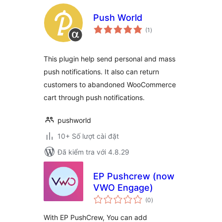
Push World
tổng
(1
)
đánh
giá
This plugin help send personal and mass
push notifications. It also can return
customers to abandoned WooCommerce
cart through push notifications.
pushworld
10+ Số lượt cài đặt
Đã kiểm tra với 4.8.29
EP Pushcrew (now
VWO Engage)
tổng
(0
)
đánh
giá
With EP PushCrew, You can add