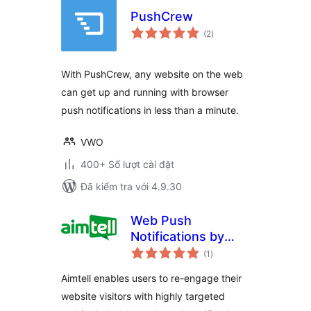
PushCrew
tổng
(2
)
đánh
giá
With PushCrew, any website on the web
can get up and running with browser
push notifications in less than a minute.
VWO
400+ Số lượt cài đặt
Đã kiểm tra với 4.9.30
Web Push
Notifications by
tổng
Aimtell
(1
)
đánh
giá
Aimtell enables users to re-engage their
website visitors with highly targeted