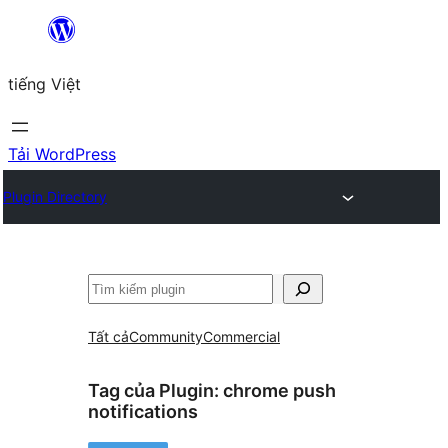
Chuyển
đến
tiếng Việt
phần
nội
dung
Tải WordPress
Plugin Directory
Tìm
kiếm
Tất cả
Community
Commercial
Tag của Plugin:
chrome push
notifications