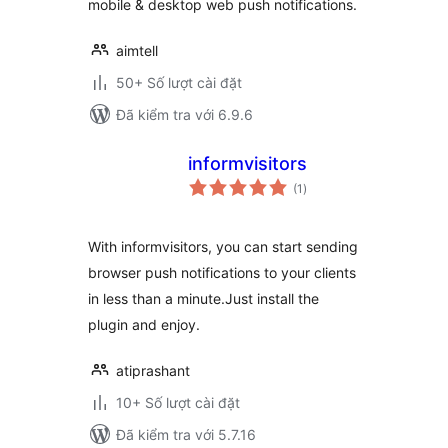
mobile & desktop web push notifications.
aimtell
50+ Số lượt cài đặt
Đã kiểm tra với 6.9.6
informvisitors
tổng
(1
)
đánh
giá
With informvisitors, you can start sending
browser push notifications to your clients
in less than a minute.Just install the
plugin and enjoy.
atiprashant
10+ Số lượt cài đặt
Đã kiểm tra với 5.7.16