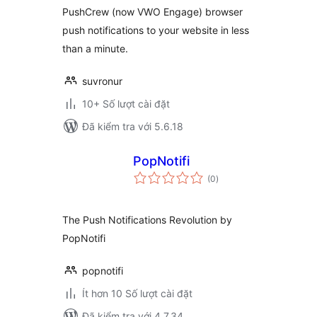
PushCrew (now VWO Engage) browser
push notifications to your website in less
than a minute.
suvronur
10+ Số lượt cài đặt
Đã kiểm tra với 5.6.18
PopNotifi
tổng
(0
)
đánh
giá
The Push Notifications Revolution by
PopNotifi
popnotifi
Ít hơn 10 Số lượt cài đặt
Đã kiểm tra với 4.7.34