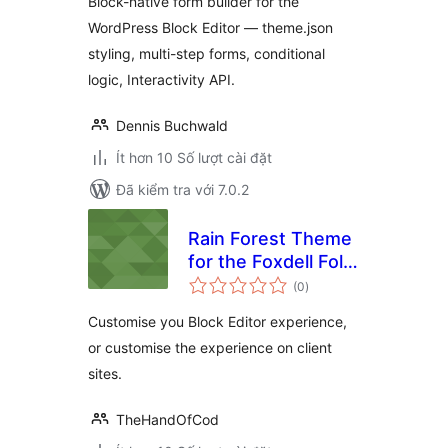
Block-native form builder for the
WordPress Block Editor — theme.json
styling, multi-step forms, conditional
logic, Interactivity API.
Dennis Buchwald
Ít hơn 10 Số lượt cài đặt
Đã kiểm tra với 7.0.2
Rain Forest Theme
for the Foxdell Folio
tổng
Block Editor
(0
)
đánh
giá
Customiser
Customise you Block Editor experience,
or customise the experience on client
sites.
TheHandOfCod