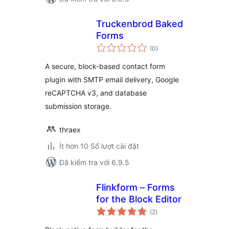
Truckenbrod Baked
Forms
tổng
(0
)
đánh
giá
A secure, block-based contact form
plugin with SMTP email delivery, Google
reCAPTCHA v3, and database
submission storage.
thraex
Ít hơn 10 Số lượt cài đặt
Đã kiểm tra với 6.9.5
Flinkform – Forms
for the Block Editor
tổng
(2
)
đánh
giá