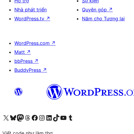
Hỗ trợ
Sự kiện
Nhà phát triển
Quyên góp
↗
WordPress.tv
↗
Năm cho Tương lai
WordPress.com
↗
Matt
↗
bbPress
↗
BuddyPress
↗
Truy cập tài khoản X (trước đây là Twitter) của chúng tôi
Visit our Bluesky account
Visit our Mastodon account
Visit our Threads account
Xem trang Facebook của chúng tôi
Truy cập tài khoản Instagram của chúng tôi
Truy cập tài khoản LinkedIn của chúng tôi
Visit our TikTok account
Truy cập kênh YouTube của chúng tôi
Visit our Tumblr account
Viết code như làm thơ.