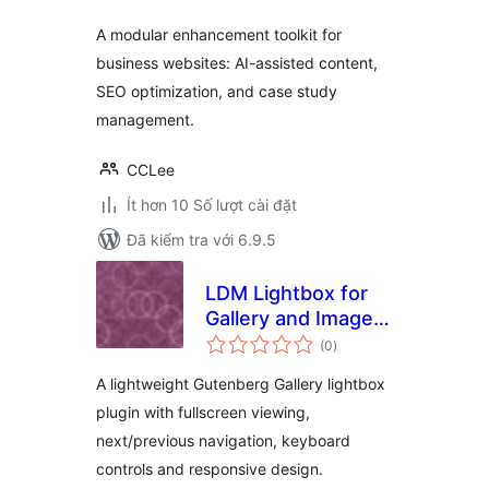
A modular enhancement toolkit for
business websites: AI-assisted content,
SEO optimization, and case study
management.
CCLee
Ít hơn 10 Số lượt cài đặt
Đã kiểm tra với 6.9.5
LDM Lightbox for
Gallery and Image
tổng
Blocks
(0
)
đánh
giá
A lightweight Gutenberg Gallery lightbox
plugin with fullscreen viewing,
next/previous navigation, keyboard
controls and responsive design.