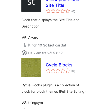
Site Title
tổng
(0
)
đánh
giá
Block that displays the Site Title and
Description.
Alvaro
Ít hơn 10 Số lượt cài đặt
Đã kiểm tra với 5.6.17
Cycle Blocks
tổng
(0
)
đánh
giá
Cycle Blocks plugin is a collection of
block for block themes (Full Site Editing).
thingsym