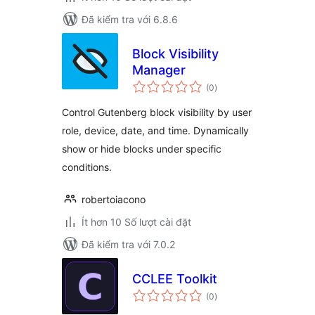
Đã kiểm tra với 6.8.6
Block Visibility
Manager
tổng
(0
)
đánh
giá
Control Gutenberg block visibility by user
role, device, date, and time. Dynamically
show or hide blocks under specific
conditions.
robertoiacono
Ít hơn 10 Số lượt cài đặt
Đã kiểm tra với 7.0.2
CCLEE Toolkit
tổng
(0
)
đánh
giá