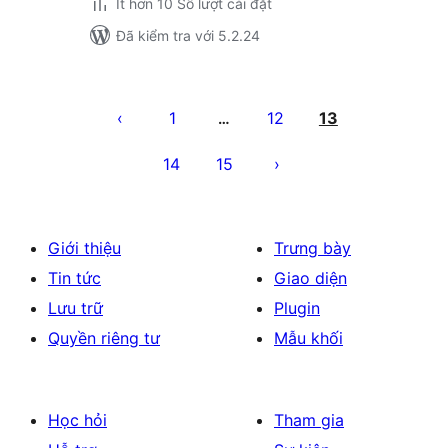
Ít hơn 10 Số lượt cài đặt
Đã kiểm tra với 5.2.24
Phân
trang
1
12
13
…
bài
14
15
viết
Giới thiệu
Trưng bày
Tin tức
Giao diện
Lưu trữ
Plugin
Quyền riêng tư
Mẫu khối
Học hỏi
Tham gia