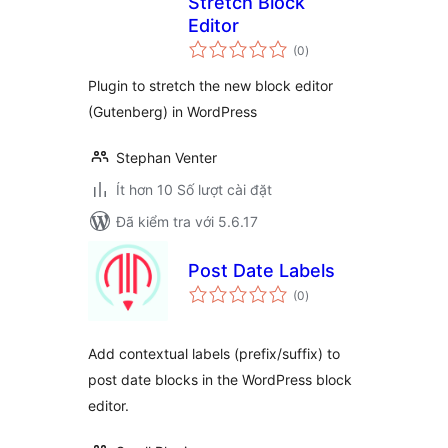
Stretch Block
Editor
tổng
(0
)
đánh
giá
Plugin to stretch the new block editor
(Gutenberg) in WordPress
Stephan Venter
Ít hơn 10 Số lượt cài đặt
Đã kiểm tra với 5.6.17
Post Date Labels
tổng
(0
)
đánh
giá
Add contextual labels (prefix/suffix) to
post date blocks in the WordPress block
editor.