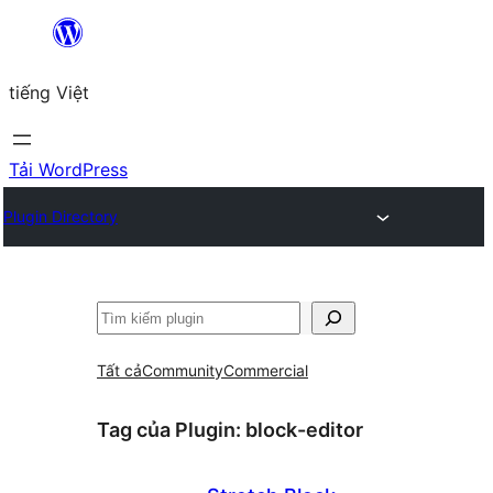
Chuyển
đến
tiếng Việt
phần
nội
dung
Tải WordPress
Plugin Directory
Tìm
kiếm
Tất cả
Community
Commercial
Tag của Plugin:
block-editor