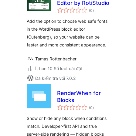
Editor by RotiStudio
tổng
(0
)
đánh
giá
Add the option to choose web safe fonts
in the WordPress block editor
(Gutenberg), so your website can be
faster and more consistent appearance.
Tamas Rottenbacher
Ít hơn 10 Số lượt cài đặt
Đã kiểm tra với 7.0.2
RenderWhen for
Blocks
tổng
(0
)
đánh
giá
Show or hide any block when conditions
match. Developer-first API and true
server-side rendering — hidden blocks