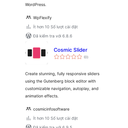
WordPress.
WpFlexify
Ít hơn 10 Số lượt cài đặt
Đã kiểm tra với 6.8.6
Cosmic Slider
tổng
(0
)
đánh
giá
Create stunning, fully responsive sliders
using the Gutenberg block editor with
customizable navigation, autoplay, and
animation effects.
cosmicinfosoftware
Ít hơn 10 Số lượt cài đặt
Đã kiểm tra với 6.9.5