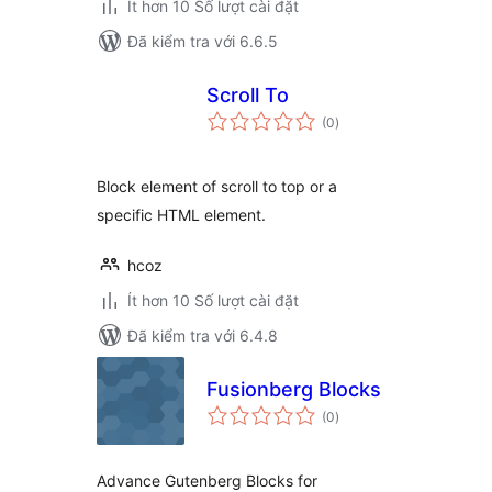
Ít hơn 10 Số lượt cài đặt
Đã kiểm tra với 6.6.5
Scroll To
tổng
(0
)
đánh
giá
Block element of scroll to top or a
specific HTML element.
hcoz
Ít hơn 10 Số lượt cài đặt
Đã kiểm tra với 6.4.8
Fusionberg Blocks
tổng
(0
)
đánh
giá
Advance Gutenberg Blocks for