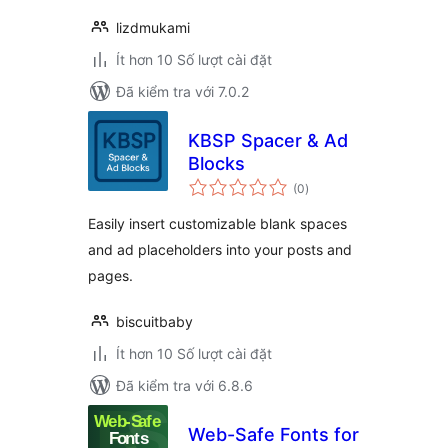
lizdmukami
Ít hơn 10 Số lượt cài đặt
Đã kiểm tra với 7.0.2
KBSP Spacer & Ad
Blocks
tổng
(0
)
đánh
giá
Easily insert customizable blank spaces
and ad placeholders into your posts and
pages.
biscuitbaby
Ít hơn 10 Số lượt cài đặt
Đã kiểm tra với 6.8.6
Web-Safe Fonts for