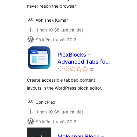
never reach the browser.
Abhishek Kumar
Ít hơn 10 Số lượt cài đặt
Đã kiểm tra với 7.0.2
PlexBlocks –
Advanced Tabs for
tổng
Block Editor
(0
)
đánh
giá
Create accessible tabbed content
layouts in the WordPress block editor.
ConicPlex
Ít hơn 10 Số lượt cài đặt
Đã kiểm tra với 7.0.2
Melonpan Block –