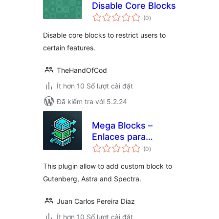
Disable Core Blocks
tổng
(0
)
đánh
giá
Disable core blocks to restrict users to
certain features.
TheHandOfCod
Ít hơn 10 Số lượt cài đặt
Đã kiểm tra với 5.2.24
Mega Blocks –
Enlaces para
tổng
contenedor
(0
)
đánh
giá
This plugin allow to add custom block to
Gutenberg, Astra and Spectra.
Juan Carlos Pereira Diaz
Ít hơn 10 Số lượt cài đặt