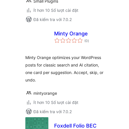
Small Plugins
Ít hơn 10 Số lượt cài đặt
Đã kiểm tra với 7.0.2
Minty Orange
tổng
(0
)
đánh
giá
Minty Orange optimizes your WordPress
posts for classic search and AI citation,
one card per suggestion. Accept, skip, or
undo.
mintyorange
Ít hơn 10 Số lượt cài đặt
Đã kiểm tra với 7.0.2
Foxdell Folio BEC