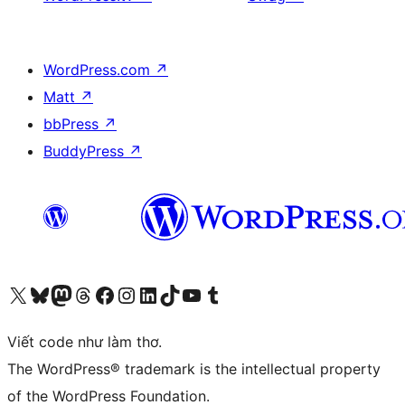
WordPress.com
↗
Matt
↗
bbPress
↗
BuddyPress
↗
Truy cập tài khoản X (trước đây là Twitter) của chúng tôi
Visit our Bluesky account
Visit our Mastodon account
Visit our Threads account
Xem trang Facebook của chúng tôi
Truy cập tài khoản Instagram của chúng tôi
Truy cập tài khoản LinkedIn của chúng tôi
Visit our TikTok account
Truy cập kênh YouTube của chúng tôi
Visit our Tumblr account
Viết code như làm thơ.
The WordPress® trademark is the intellectual property
of the WordPress Foundation.