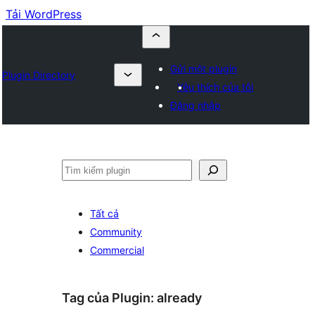
Tải WordPress
Gửi một plugin
Plugin Directory
Yêu thích của tôi
Đăng nhập
Tìm
kiếm
Tất cả
Community
Commercial
Tag của Plugin:
already