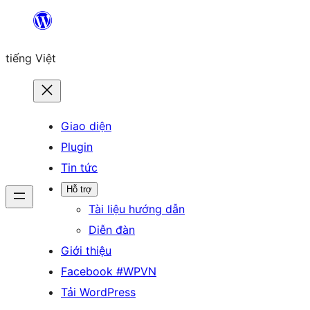
Chuyển
đến
tiếng Việt
phần
nội
dung
Giao diện
Plugin
Tin tức
Hỗ trợ
Tài liệu hướng dẫn
Diễn đàn
Giới thiệu
Facebook #WPVN
Tải WordPress