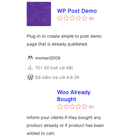
WP Post Demo
tổng
(0
)
đánh
giá
Plug-in to create simple to post demo
page that is already published.
momen2009
10+ Số lượt cài đặt
Đã kiểm tra với 4.8.29
Woo Already
Bought
tổng
(0
)
đánh
giá
Inform your clients if they bought any
product already or if product has been
added to cart.