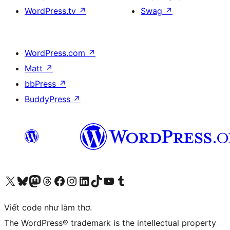
WordPress.tv
↗
Swag
↗
WordPress.com
↗
Matt
↗
bbPress
↗
BuddyPress
↗
Truy cập tài khoản X (trước đây là Twitter) của chúng tôi
Visit our Bluesky account
Visit our Mastodon account
Visit our Threads account
Xem trang Facebook của chúng tôi
Truy cập tài khoản Instagram của chúng tôi
Truy cập tài khoản LinkedIn của chúng tôi
Visit our TikTok account
Truy cập kênh YouTube của chúng tôi
Visit our Tumblr account
Viết code như làm thơ.
The WordPress® trademark is the intellectual property