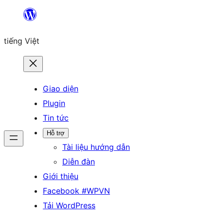
Chuyển
đến
tiếng Việt
phần
nội
dung
Giao diện
Plugin
Tin tức
Hỗ trợ
Tài liệu hướng dẫn
Diễn đàn
Giới thiệu
Facebook #WPVN
Tải WordPress