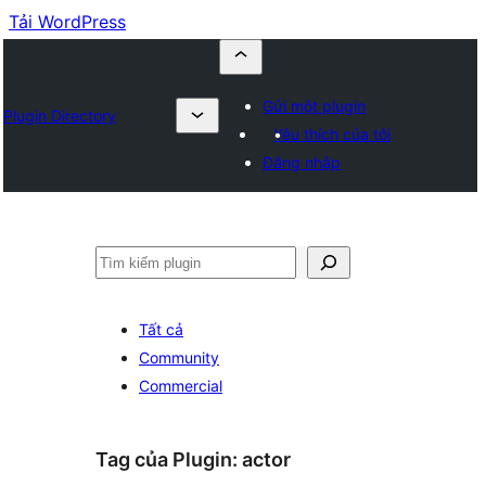
Tải WordPress
Gửi một plugin
Plugin Directory
Yêu thích của tôi
Đăng nhập
Tìm
kiếm
Tất cả
Community
Commercial
Tag của Plugin:
actor