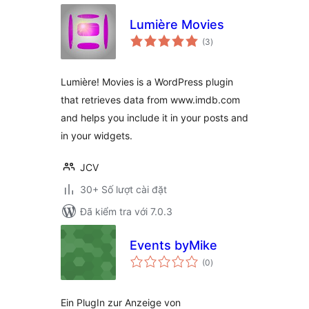
Lumière Movies
tổng
(3
)
đánh
giá
Lumière! Movies is a WordPress plugin
that retrieves data from www.imdb.com
and helps you include it in your posts and
in your widgets.
JCV
30+ Số lượt cài đặt
Đã kiểm tra với 7.0.3
Events byMike
tổng
(0
)
đánh
giá
Ein PlugIn zur Anzeige von