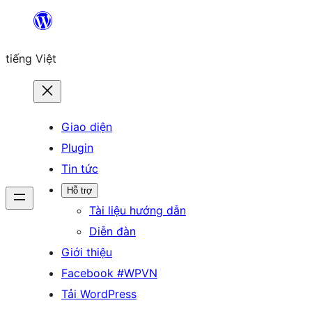
Chuyển
đến
tiếng Việt
phần
nội
dung
Giao diện
Plugin
Tin tức
Hỗ trợ
Tài liệu hướng dẫn
Diễn đàn
Giới thiệu
Facebook #WPVN
Tải WordPress