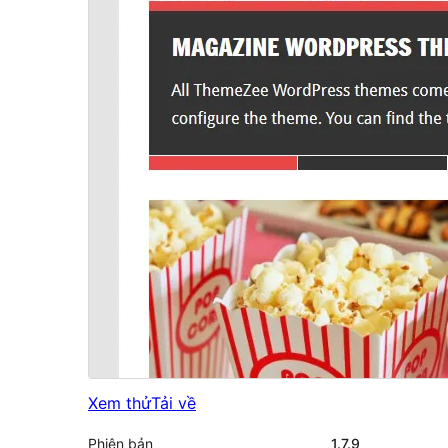
Xem thử
Tải về
Phiên bản
1.7.9