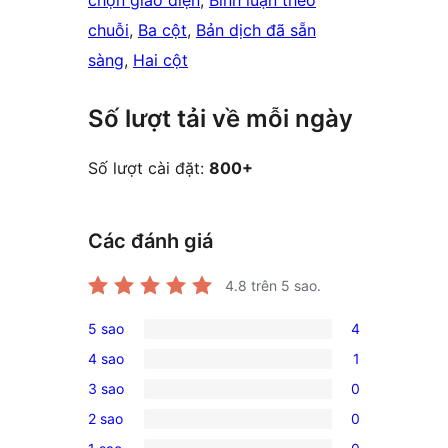
chọn giao diện
, 
Bình luận theo
chuỗi
, 
Ba cột
, 
Bản dịch đã sẵn
sàng
, 
Hai cột
Số lượt tải về mỗi ngày
Số lượt cài đặt:
800+
Các đánh giá
4.8
trên 5 sao.
5 sao
4
4
4 sao
1
5-
1
3 sao
0
star
4-
0
reviews
2 sao
0
star
3-
0
review