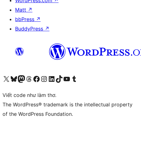
WordPress.com
↗
Matt
↗
bbPress
↗
BuddyPress
↗
Truy cập tài khoản X (trước đây là Twitter) của chúng tôi
Visit our Bluesky account
Visit our Mastodon account
Visit our Threads account
Xem trang Facebook của chúng tôi
Truy cập tài khoản Instagram của chúng tôi
Truy cập tài khoản LinkedIn của chúng tôi
Visit our TikTok account
Truy cập kênh YouTube của chúng tôi
Visit our Tumblr account
Viết code như làm thơ.
The WordPress® trademark is the intellectual property
of the WordPress Foundation.