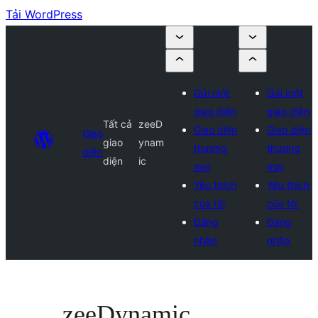
Tải WordPress
Gửi một
Gửi một
giao diện
giao diện
Tất cả
zeeD
Giao diện
Giao diện
Giao
giao
ynam
thương
thương
diện
diện
ic
mại
mại
Yêu thích
Yêu thích
của tôi
của tôi
Đăng
Đăng
nhập
nhập
zeeDynamic