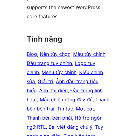
supports the newest WordPress
core features.
Tính năng
Blog
, 
Nền tùy chọn
, 
Màu tùy chỉnh
, 
Đầu trang tùy chỉnh
, 
Logo tùy
chỉnh
, 
Menu tùy chỉnh
, 
Kiểu chỉnh
sửa
, 
Giải trí
, 
Ảnh đầu trang tiêu
biểu
, 
Ảnh đại diện
, 
Đầu trang linh
hoạt
, 
Mẫu chiều rộng đầy đủ
, 
Thanh
bên bên trái
, 
Tin tức
, 
Một cột
, 
Thanh bên bên phải
, 
Hỗ trợ ngôn
ngữ RTL
, 
Bài viết đáng chú ý
, 
Tùy