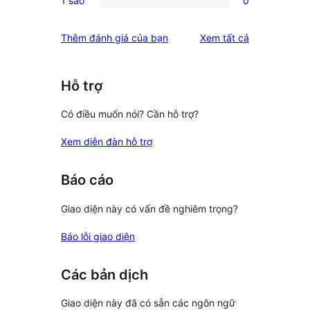
1 sao
0
star
2-
0
reviews
star
1-
đánh
Thêm đánh giá của bạn
Xem tất cả
reviews
star
giá
reviews
Hỗ trợ
Có điều muốn nói? Cần hỗ trợ?
Xem diễn đàn hỗ trợ
Báo cáo
Giao diện này có vấn đề nghiêm trọng?
Báo lỗi giao diện
Các bản dịch
Giao diện này đã có sẵn các ngôn ngữ