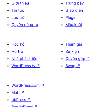
Giới thiệu
Trưng bày
Tin tức
Giao diện
Lưu trữ
Plugin
Quyền riêng tư
Mẫu khối
Học hỏi
Tham gia
Hỗ trợ
Sự kiện
Nhà phát triển
Quyên góp
↗
WordPress.tv
↗
Swag
↗
WordPress.com
↗
Matt
↗
bbPress
↗
BuddyPress
↗