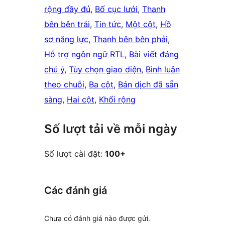
rộng đầy đủ
, 
Bố cục lưới
, 
Thanh
bên bên trái
, 
Tin tức
, 
Một cột
, 
Hồ
sơ năng lực
, 
Thanh bên bên phải
, 
Hỗ trợ ngôn ngữ RTL
, 
Bài viết đáng
chú ý
, 
Tùy chọn giao diện
, 
Bình luận
theo chuỗi
, 
Ba cột
, 
Bản dịch đã sẵn
sàng
, 
Hai cột
, 
Khối rộng
Số lượt tải về mỗi ngày
Số lượt cài đặt:
100+
Các đánh giá
Chưa có đánh giá nào được gửi.