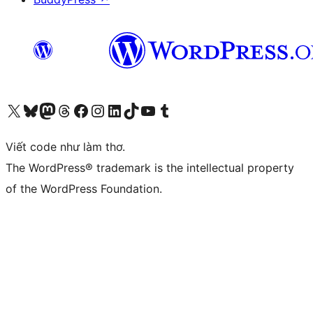
Truy cập tài khoản X (trước đây là Twitter) của chúng tôi
Visit our Bluesky account
Visit our Mastodon account
Visit our Threads account
Xem trang Facebook của chúng tôi
Truy cập tài khoản Instagram của chúng tôi
Truy cập tài khoản LinkedIn của chúng tôi
Visit our TikTok account
Truy cập kênh YouTube của chúng tôi
Visit our Tumblr account
Viết code như làm thơ.
The WordPress® trademark is the intellectual property
of the WordPress Foundation.