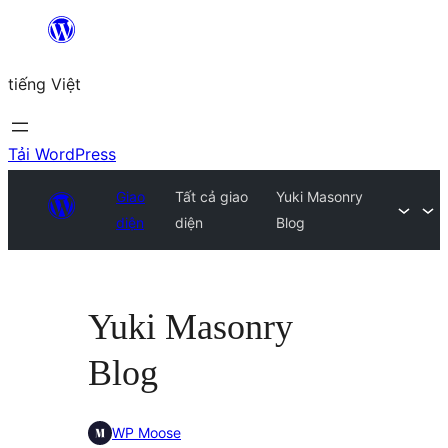
Chuyển
đến
tiếng Việt
phần
nội
dung
Tải WordPress
Giao
Tất cả giao
Yuki Masonry
diện
diện
Blog
Yuki Masonry
Blog
WP Moose