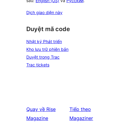
sau:
English (US)
và
Русский
.
Dịch giao diện này
Duyệt mã code
Nhật ký Phát triển
Kho lưu trữ phiên bản
Duyệt trong Trac
Trac tickets
Quay về
Rise
Tiếp theo
Magazine
Magaziner