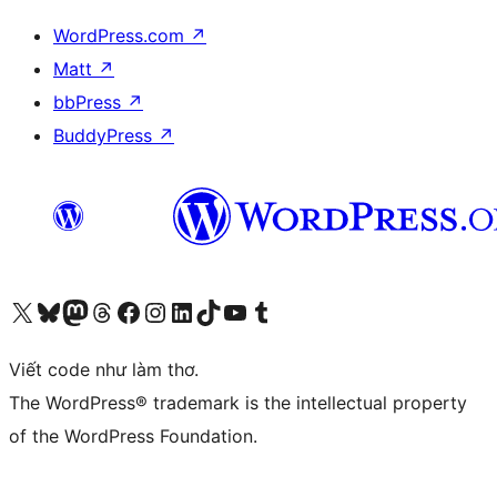
WordPress.com
↗
Matt
↗
bbPress
↗
BuddyPress
↗
Truy cập tài khoản X (trước đây là Twitter) của chúng tôi
Visit our Bluesky account
Visit our Mastodon account
Visit our Threads account
Xem trang Facebook của chúng tôi
Truy cập tài khoản Instagram của chúng tôi
Truy cập tài khoản LinkedIn của chúng tôi
Visit our TikTok account
Truy cập kênh YouTube của chúng tôi
Visit our Tumblr account
Viết code như làm thơ.
The WordPress® trademark is the intellectual property
of the WordPress Foundation.