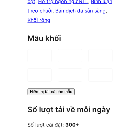
cột
, 
Hỗ trợ ngôn ngữ RTL
, 
Bình luận
theo chuỗi
, 
Bản dịch đã sẵn sàng
, 
Khối rộng
Mẫu khối
Hiển thị tất cả các mẫu
Số lượt tải về mỗi ngày
Số lượt cài đặt:
300+