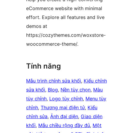
eCommerce website with minimal
effort. Explore all features and live
demos at
https://cozythemes.com/woxstore-
woocommerce-theme/.
Tính năng
Mẫu trình chỉnh sửa khối
, 
Kiểu chỉnh
sửa khối
, 
Blog
, 
Nền tùy chọn
, 
Màu
tùy chỉnh
, 
Logo tùy chỉnh
, 
Menu tùy
chỉnh
, 
Thương mại điện tử
, 
Kiểu
chỉnh sửa
, 
Ảnh đại diện
, 
Giao diện
khối
, 
Mẫu chiều rộng đầy đủ
, 
Một