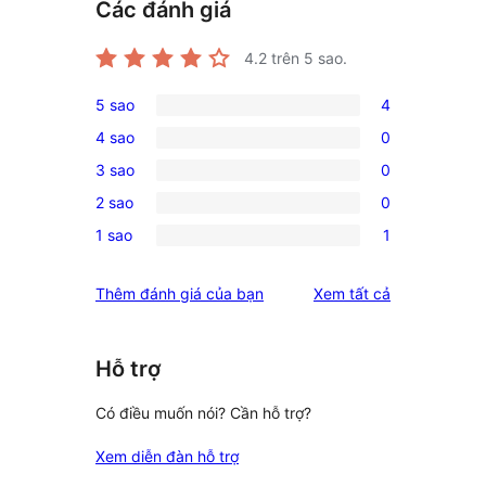
Các đánh giá
4.2
trên 5 sao.
5 sao
4
4
4 sao
0
5-
0
3 sao
0
star
4-
0
reviews
2 sao
0
star
3-
0
reviews
1 sao
1
star
2-
1
reviews
star
1-
đánh
Thêm đánh giá của bạn
Xem tất cả
reviews
star
giá
review
Hỗ trợ
Có điều muốn nói? Cần hỗ trợ?
Xem diễn đàn hỗ trợ