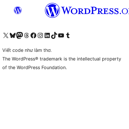
Truy cập tài khoản X (trước đây là Twitter) của chúng tôi
Visit our Bluesky account
Visit our Mastodon account
Visit our Threads account
Xem trang Facebook của chúng tôi
Truy cập tài khoản Instagram của chúng tôi
Truy cập tài khoản LinkedIn của chúng tôi
Visit our TikTok account
Truy cập kênh YouTube của chúng tôi
Visit our Tumblr account
Viết code như làm thơ.
The WordPress® trademark is the intellectual property
of the WordPress Foundation.