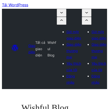
Tải WordPress
Gửi một
Gửi một
giao diện
giao diện
Tất cả
Wishf
Giao diện
Giao diện
Giao
giao
ul
thương
thương
diện
diện
Blog
mại
mại
Yêu thích
Yêu thích
của tôi
của tôi
Đăng
Đăng
nhập
nhập
Wishful Blog