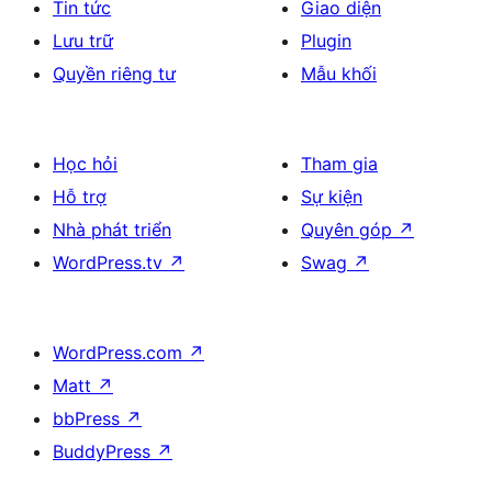
Tin tức
Giao diện
Lưu trữ
Plugin
Quyền riêng tư
Mẫu khối
Học hỏi
Tham gia
Hỗ trợ
Sự kiện
Nhà phát triển
Quyên góp
↗
WordPress.tv
↗
Swag
↗
WordPress.com
↗
Matt
↗
bbPress
↗
BuddyPress
↗