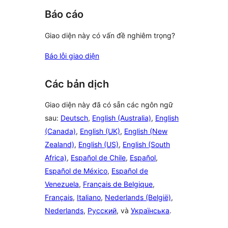
Báo cáo
Giao diện này có vấn đề nghiêm trọng?
Báo lỗi giao diện
Các bản dịch
Giao diện này đã có sẵn các ngôn ngữ
sau:
Deutsch
,
English (Australia)
,
English
(Canada)
,
English (UK)
,
English (New
Zealand)
,
English (US)
,
English (South
Africa)
,
Español de Chile
,
Español
,
Español de México
,
Español de
Venezuela
,
Français de Belgique
,
Français
,
Italiano
,
Nederlands (België)
,
Nederlands
,
Русский
, và
Українська
.