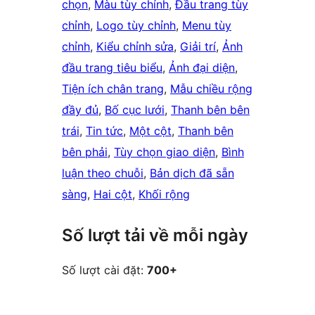
chọn
, 
Màu tùy chỉnh
, 
Đầu trang tùy
chỉnh
, 
Logo tùy chỉnh
, 
Menu tùy
chỉnh
, 
Kiểu chỉnh sửa
, 
Giải trí
, 
Ảnh
đầu trang tiêu biểu
, 
Ảnh đại diện
, 
Tiện ích chân trang
, 
Mẫu chiều rộng
đầy đủ
, 
Bố cục lưới
, 
Thanh bên bên
trái
, 
Tin tức
, 
Một cột
, 
Thanh bên
bên phải
, 
Tùy chọn giao diện
, 
Bình
luận theo chuỗi
, 
Bản dịch đã sẵn
sàng
, 
Hai cột
, 
Khối rộng
Số lượt tải về mỗi ngày
Số lượt cài đặt:
700+