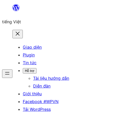
Chuyển
đến
tiếng Việt
phần
nội
dung
Giao diện
Plugin
Tin tức
Hỗ trợ
Tài liệu hướng dẫn
Diễn đàn
Giới thiệu
Facebook #WPVN
Tải WordPress