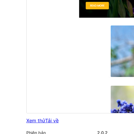
Xem thử
Tải về
Phiên bản
2.0.2