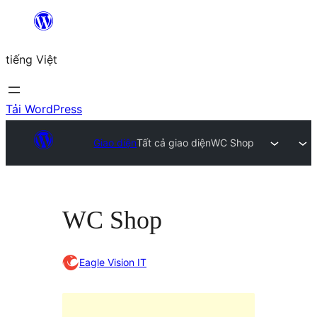
Chuyển
đến
tiếng Việt
phần
nội
dung
Tải WordPress
Giao diện
Tất cả giao diện
WC Shop
WC Shop
Eagle Vision IT