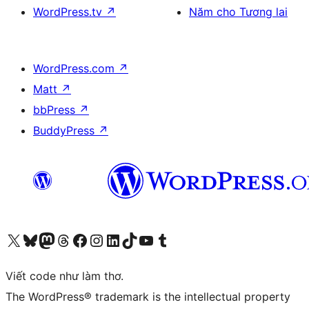
WordPress.tv
↗
Năm cho Tương lai
WordPress.com
↗
Matt
↗
bbPress
↗
BuddyPress
↗
Truy cập tài khoản X (trước đây là Twitter) của chúng tôi
Visit our Bluesky account
Visit our Mastodon account
Visit our Threads account
Xem trang Facebook của chúng tôi
Truy cập tài khoản Instagram của chúng tôi
Truy cập tài khoản LinkedIn của chúng tôi
Visit our TikTok account
Truy cập kênh YouTube của chúng tôi
Visit our Tumblr account
Viết code như làm thơ.
The WordPress® trademark is the intellectual property