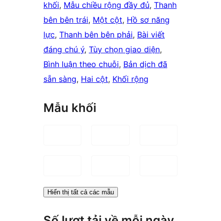
khối
, 
Mẫu chiều rộng đầy đủ
, 
Thanh
bên bên trái
, 
Một cột
, 
Hồ sơ năng
lực
, 
Thanh bên bên phải
, 
Bài viết
đáng chú ý
, 
Tùy chọn giao diện
, 
Bình luận theo chuỗi
, 
Bản dịch đã
sẵn sàng
, 
Hai cột
, 
Khối rộng
Mẫu khối
Hiển thị tất cả các mẫu
Số lượt tải về mỗi ngày