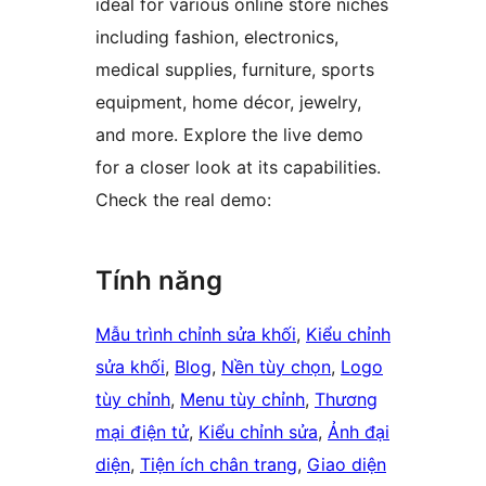
ideal for various online store niches
including fashion, electronics,
medical supplies, furniture, sports
equipment, home décor, jewelry,
and more. Explore the live demo
for a closer look at its capabilities.
Check the real demo:
Tính năng
Mẫu trình chỉnh sửa khối
, 
Kiểu chỉnh
sửa khối
, 
Blog
, 
Nền tùy chọn
, 
Logo
tùy chỉnh
, 
Menu tùy chỉnh
, 
Thương
mại điện tử
, 
Kiểu chỉnh sửa
, 
Ảnh đại
diện
, 
Tiện ích chân trang
, 
Giao diện