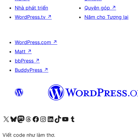
Nhà phát triển
Quyên góp
↗
WordPress.tv
↗
Năm cho Tương lai
WordPress.com
↗
Matt
↗
bbPress
↗
BuddyPress
↗
Truy cập tài khoản X (trước đây là Twitter) của chúng tôi
Visit our Bluesky account
Visit our Mastodon account
Visit our Threads account
Xem trang Facebook của chúng tôi
Truy cập tài khoản Instagram của chúng tôi
Truy cập tài khoản LinkedIn của chúng tôi
Visit our TikTok account
Truy cập kênh YouTube của chúng tôi
Visit our Tumblr account
Viết code như làm thơ.