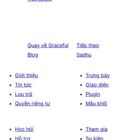
Quay về
Graceful
Tiếp theo
Blog
Sadhu
Giới thiệu
Trưng bày
Tin tức
Giao diện
Lưu trữ
Plugin
Quyền riêng tư
Mẫu khối
Học hỏi
Tham gia
Hỗ trợ
Sự kiện