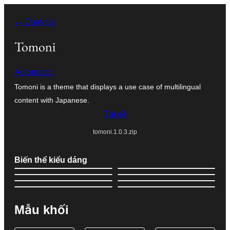
Chuyển
← Quay lại
đến
phần
Tomoni
nội
Automattic
dung
Tomoni is a theme that displays a use case of multilingual
content with Japanese.
Tải về
tomoni.1.0.3.zip
Biến thể kiểu dáng
Mẫu khối