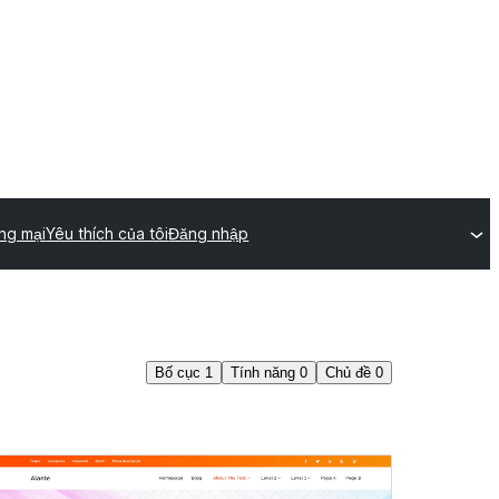
ng mại
Yêu thích của tôi
Đăng nhập
Bố cục
1
Tính năng
0
Chủ đề
0