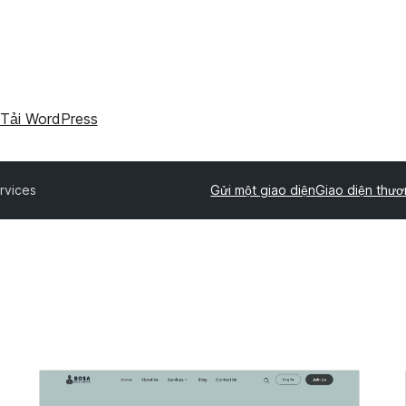
Tải WordPress
rvices
Gửi một giao diện
Giao diện thươ