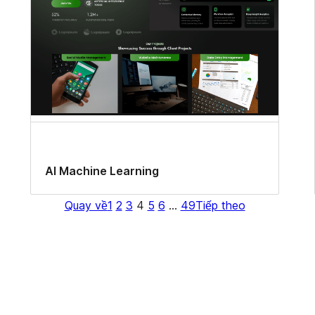
AI Machine Learning
Quay về
1
2
3
4
5
6
…
49
Tiếp theo