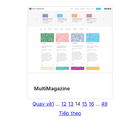
MultiMagazine
Quay về
1
…
12
13
14
15
16
…
49
Tiếp theo