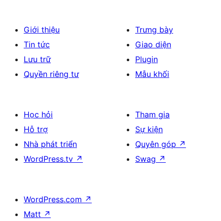
Giới thiệu
Trưng bày
Tin tức
Giao diện
Lưu trữ
Plugin
Quyền riêng tư
Mẫu khối
Học hỏi
Tham gia
Hỗ trợ
Sự kiện
Nhà phát triển
Quyên góp
↗
WordPress.tv
↗
Swag
↗
WordPress.com
↗
Matt
↗