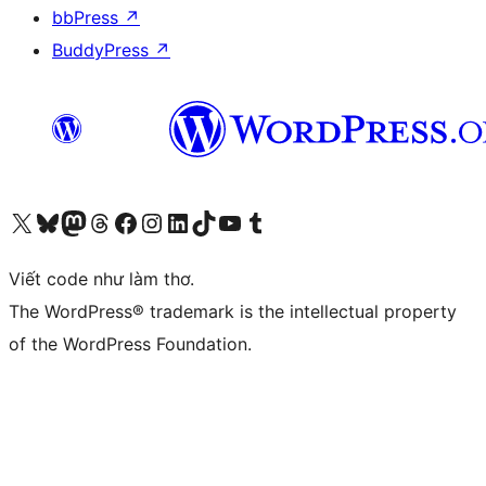
bbPress
↗
BuddyPress
↗
Truy cập tài khoản X (trước đây là Twitter) của chúng tôi
Visit our Bluesky account
Visit our Mastodon account
Visit our Threads account
Xem trang Facebook của chúng tôi
Truy cập tài khoản Instagram của chúng tôi
Truy cập tài khoản LinkedIn của chúng tôi
Visit our TikTok account
Truy cập kênh YouTube của chúng tôi
Visit our Tumblr account
Viết code như làm thơ.
The WordPress® trademark is the intellectual property
of the WordPress Foundation.