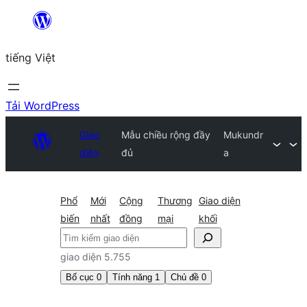
Chuyển
đến
tiếng Việt
phần
nội
dung
Tải WordPress
Giao
Mẫu chiều rộng đầy
Mukundr
diện
đủ
a
Phổ
Mới
Cộng
Thương
Giao diện
biến
nhất
đồng
mại
khối
Tìm
kiếm
giao diện 5.755
Bố cục
0
Tính năng
1
Chủ đề
0