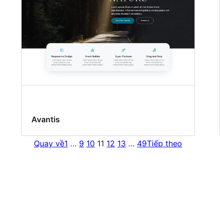
Avantis
Quay về
1
…
9
10
11
12
13
…
49
Tiếp theo