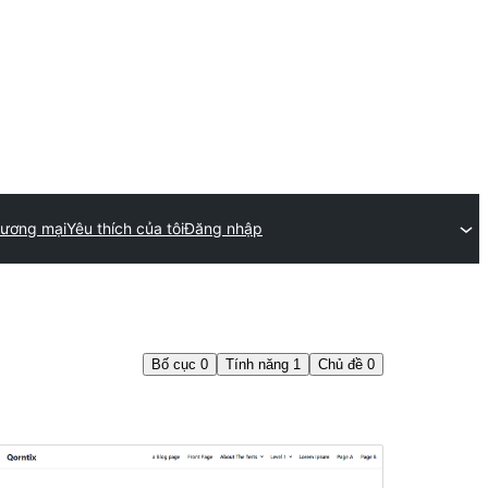
hương mại
Yêu thích của tôi
Đăng nhập
Bố cục
0
Tính năng
1
Chủ đề
0