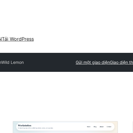
N
Tải WordPress
h
Wild Lemon
Gửi một giao diện
Giao diện t