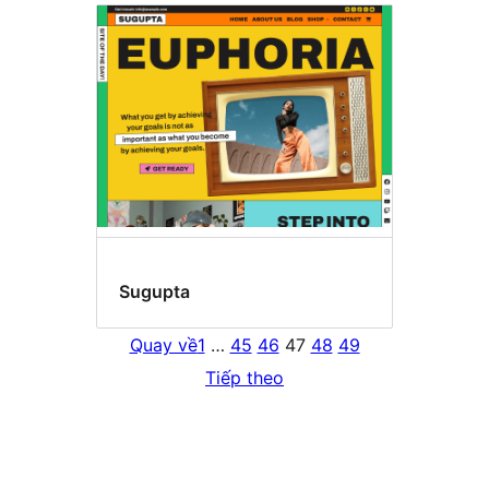
Sugupta
Quay về
1
…
45
46
47
48
49
Tiếp theo