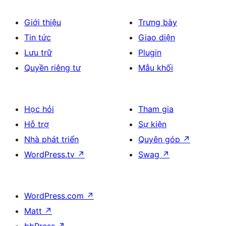
Giới thiệu
Trưng bày
Tin tức
Giao diện
Lưu trữ
Plugin
Quyền riêng tư
Mẫu khối
Học hỏi
Tham gia
Hỗ trợ
Sự kiện
Nhà phát triển
Quyên góp
↗
WordPress.tv
↗
Swag
↗
WordPress.com
↗
Matt
↗