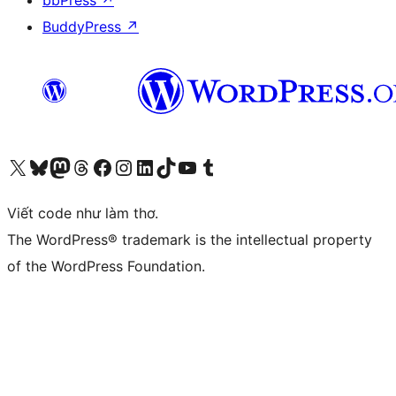
bbPress
↗
BuddyPress
↗
Truy cập tài khoản X (trước đây là Twitter) của chúng tôi
Visit our Bluesky account
Visit our Mastodon account
Visit our Threads account
Xem trang Facebook của chúng tôi
Truy cập tài khoản Instagram của chúng tôi
Truy cập tài khoản LinkedIn của chúng tôi
Visit our TikTok account
Truy cập kênh YouTube của chúng tôi
Visit our Tumblr account
Viết code như làm thơ.
The WordPress® trademark is the intellectual property
of the WordPress Foundation.