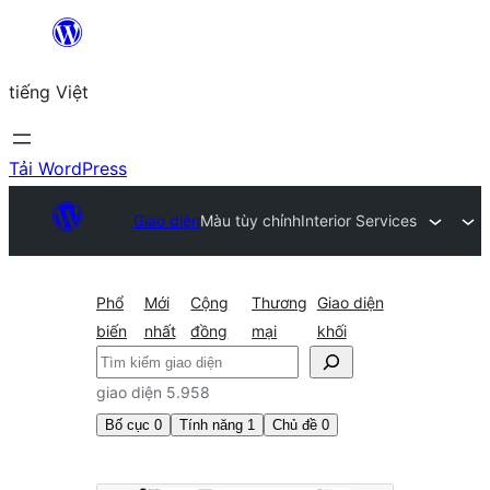
Chuyển
đến
tiếng Việt
phần
nội
dung
Tải WordPress
Giao diện
Màu tùy chỉnh
Interior Services
Phổ
Mới
Cộng
Thương
Giao diện
biến
nhất
đồng
mại
khối
Tìm
kiếm
giao diện 5.958
Bố cục
0
Tính năng
1
Chủ đề
0