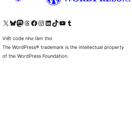
Truy cập tài khoản X (trước đây là Twitter) của chúng tôi
Visit our Bluesky account
Visit our Mastodon account
Visit our Threads account
Xem trang Facebook của chúng tôi
Truy cập tài khoản Instagram của chúng tôi
Truy cập tài khoản LinkedIn của chúng tôi
Visit our TikTok account
Truy cập kênh YouTube của chúng tôi
Visit our Tumblr account
Viết code như làm thơ.
The WordPress® trademark is the intellectual property
of the WordPress Foundation.