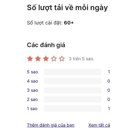
Số lượt tải về mỗi ngày
Số lượt cài đặt:
60+
Các đánh giá
3
trên 5 sao.
5 sao
1
1
4 sao
0
5-
0
3 sao
0
star
4-
0
review
2 sao
0
star
3-
0
reviews
1 sao
1
star
2-
1
reviews
star
1-
đánh
Thêm đánh giá của bạn
Xem tất cả
reviews
star
giá
review