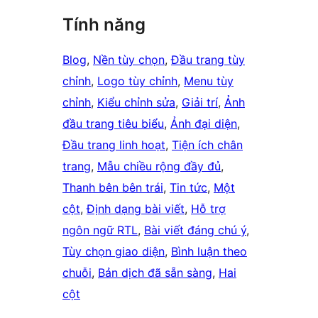
Tính năng
Blog
, 
Nền tùy chọn
, 
Đầu trang tùy
chỉnh
, 
Logo tùy chỉnh
, 
Menu tùy
chỉnh
, 
Kiểu chỉnh sửa
, 
Giải trí
, 
Ảnh
đầu trang tiêu biểu
, 
Ảnh đại diện
, 
Đầu trang linh hoạt
, 
Tiện ích chân
trang
, 
Mẫu chiều rộng đầy đủ
, 
Thanh bên bên trái
, 
Tin tức
, 
Một
cột
, 
Định dạng bài viết
, 
Hỗ trợ
ngôn ngữ RTL
, 
Bài viết đáng chú ý
, 
Tùy chọn giao diện
, 
Bình luận theo
chuỗi
, 
Bản dịch đã sẵn sàng
, 
Hai
cột