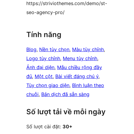
https://striviothemes.com/demo/st-
seo-agency-pro/
Tính năng
Blog
, 
Nền tùy chọn
, 
Màu tùy chỉnh
, 
Logo tùy chỉnh
, 
Menu tùy chỉnh
, 
Ảnh đại diện
, 
Mẫu chiều rộng đầy
đủ
, 
Một cột
, 
Bài viết đáng chú ý
, 
Tùy chọn giao diện
, 
Bình luận theo
chuỗi
, 
Bản dịch đã sẵn sàng
Số lượt tải về mỗi ngày
Số lượt cài đặt:
30+