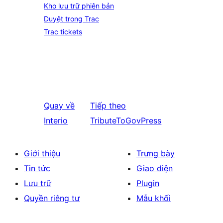
Kho lưu trữ phiên bản
Duyệt trong Trac
Trac tickets
Quay về
Tiếp theo
Interio
TributeToGovPress
Giới thiệu
Trưng bày
Tin tức
Giao diện
Lưu trữ
Plugin
Quyền riêng tư
Mẫu khối