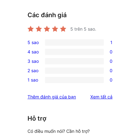
Các đánh giá
5
trên 5 sao.
5 sao
1
1
4 sao
0
5-
0
3 sao
0
star
4-
0
review
2 sao
0
star
3-
0
reviews
1 sao
0
star
2-
0
reviews
star
1-
đánh
Thêm đánh giá của bạn
Xem tất cả
reviews
star
giá
reviews
Hỗ trợ
Có điều muốn nói? Cần hỗ trợ?