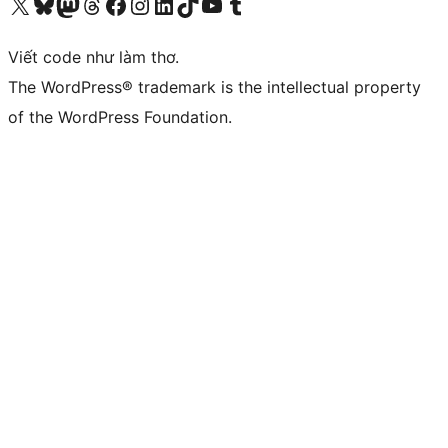
Truy cập tài khoản X (trước đây là Twitter) của chúng tôi
Visit our Bluesky account
Visit our Mastodon account
Visit our Threads account
Xem trang Facebook của chúng tôi
Truy cập tài khoản Instagram của chúng tôi
Truy cập tài khoản LinkedIn của chúng tôi
Visit our TikTok account
Truy cập kênh YouTube của chúng tôi
Visit our Tumblr account
Viết code như làm thơ.
The WordPress® trademark is the intellectual property
of the WordPress Foundation.