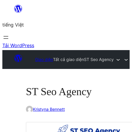
Chuyển
đến
tiếng Việt
phần
nội
dung
Tải WordPress
Giao diện
Tất cả giao diện
ST Seo Agency
ST Seo Agency
Kristyna Bennett