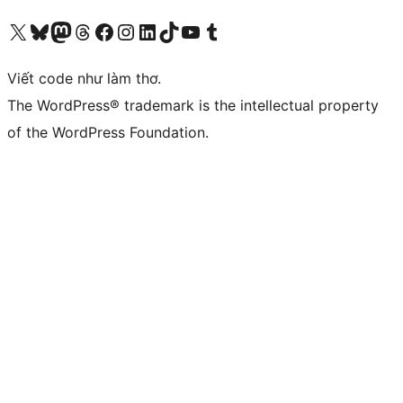
Truy cập tài khoản X (trước đây là Twitter) của chúng tôi
Visit our Bluesky account
Visit our Mastodon account
Visit our Threads account
Xem trang Facebook của chúng tôi
Truy cập tài khoản Instagram của chúng tôi
Truy cập tài khoản LinkedIn của chúng tôi
Visit our TikTok account
Truy cập kênh YouTube của chúng tôi
Visit our Tumblr account
Viết code như làm thơ.
The WordPress® trademark is the intellectual property
of the WordPress Foundation.