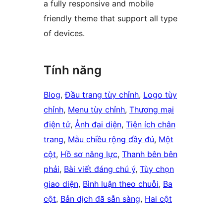
a fully responsive and mobile
friendly theme that support all type
of devices.
Tính năng
Blog
, 
Đầu trang tùy chỉnh
, 
Logo tùy
chỉnh
, 
Menu tùy chỉnh
, 
Thương mại
điện tử
, 
Ảnh đại diện
, 
Tiện ích chân
trang
, 
Mẫu chiều rộng đầy đủ
, 
Một
cột
, 
Hồ sơ năng lực
, 
Thanh bên bên
phải
, 
Bài viết đáng chú ý
, 
Tùy chọn
giao diện
, 
Bình luận theo chuỗi
, 
Ba
cột
, 
Bản dịch đã sẵn sàng
, 
Hai cột