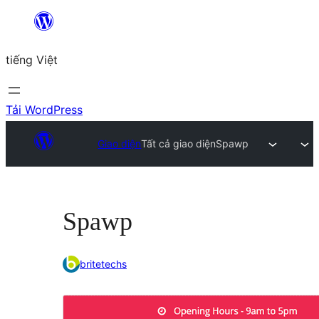
Chuyển
đến
tiếng Việt
phần
nội
dung
Tải WordPress
Giao diện
Tất cả giao diện
Spawp
Spawp
britetechs