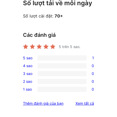
Số lượt tải về mỗi ngày
Số lượt cài đặt:
70+
Các đánh giá
5
trên 5 sao.
5 sao
1
1
4 sao
0
5-
0
3 sao
0
star
4-
0
review
2 sao
0
star
3-
0
reviews
1 sao
0
star
2-
0
reviews
star
1-
đánh
Thêm đánh giá của bạn
Xem tất cả
reviews
star
giá
reviews