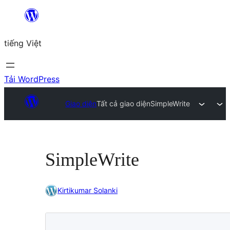
Chuyển
đến
tiếng Việt
phần
nội
dung
Tải WordPress
Giao diện
Tất cả giao diện
SimpleWrite
SimpleWrite
Kirtikumar Solanki