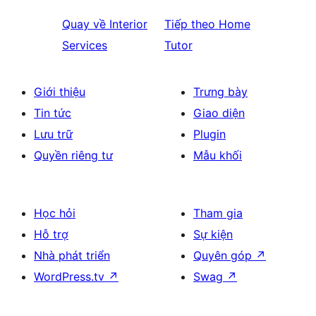
Quay về
Interior
Tiếp theo
Home
Services
Tutor
Giới thiệu
Trưng bày
Tin tức
Giao diện
Lưu trữ
Plugin
Quyền riêng tư
Mẫu khối
Học hỏi
Tham gia
Hỗ trợ
Sự kiện
Nhà phát triển
Quyên góp
↗
WordPress.tv
↗
Swag
↗