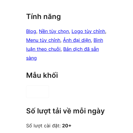
Tính năng
Blog
, 
Nền tùy chọn
, 
Logo tùy chỉnh
, 
Menu tùy chỉnh
, 
Ảnh đại diện
, 
Bình
luận theo chuỗi
, 
Bản dịch đã sẵn
sàng
Mẫu khối
Số lượt tải về mỗi ngày
Số lượt cài đặt:
20+