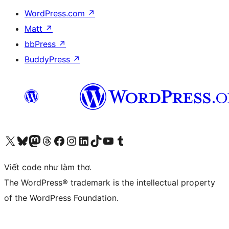
WordPress.com
↗
Matt
↗
bbPress
↗
BuddyPress
↗
Truy cập tài khoản X (trước đây là Twitter) của chúng tôi
Visit our Bluesky account
Visit our Mastodon account
Visit our Threads account
Xem trang Facebook của chúng tôi
Truy cập tài khoản Instagram của chúng tôi
Truy cập tài khoản LinkedIn của chúng tôi
Visit our TikTok account
Truy cập kênh YouTube của chúng tôi
Visit our Tumblr account
Viết code như làm thơ.
The WordPress® trademark is the intellectual property
of the WordPress Foundation.