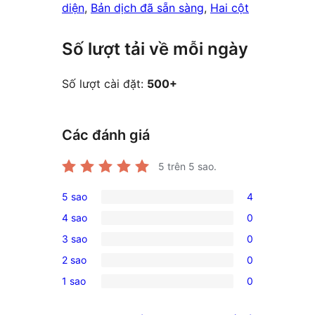
diện
, 
Bản dịch đã sẵn sàng
, 
Hai cột
Số lượt tải về mỗi ngày
Số lượt cài đặt:
500+
Các đánh giá
5
trên 5 sao.
5 sao
4
4
4 sao
0
5-
0
3 sao
0
star
4-
0
reviews
2 sao
0
star
3-
0
reviews
1 sao
0
star
2-
0
reviews
star
1-