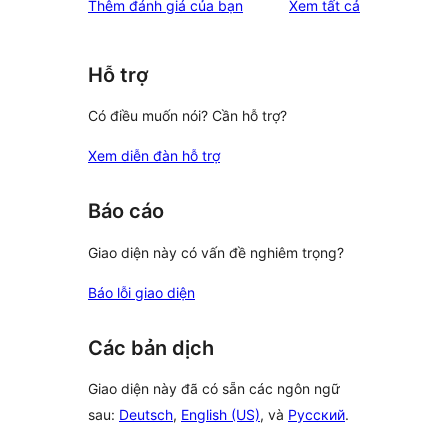
đánh
Thêm đánh giá của bạn
Xem tất cả
reviews
star
giá
reviews
Hỗ trợ
Có điều muốn nói? Cần hỗ trợ?
Xem diễn đàn hỗ trợ
Báo cáo
Giao diện này có vấn đề nghiêm trọng?
Báo lỗi giao diện
Các bản dịch
Giao diện này đã có sẵn các ngôn ngữ
sau:
Deutsch
,
English (US)
, và
Русский
.