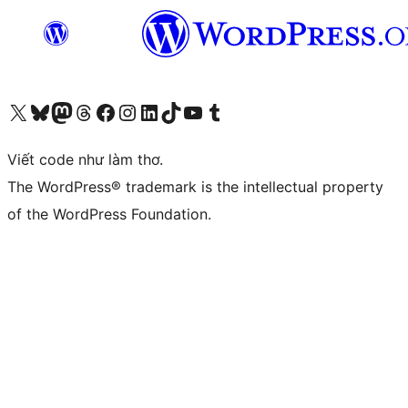
Truy cập tài khoản X (trước đây là Twitter) của chúng tôi
Visit our Bluesky account
Visit our Mastodon account
Visit our Threads account
Xem trang Facebook của chúng tôi
Truy cập tài khoản Instagram của chúng tôi
Truy cập tài khoản LinkedIn của chúng tôi
Visit our TikTok account
Truy cập kênh YouTube của chúng tôi
Visit our Tumblr account
Viết code như làm thơ.
The WordPress® trademark is the intellectual property
of the WordPress Foundation.