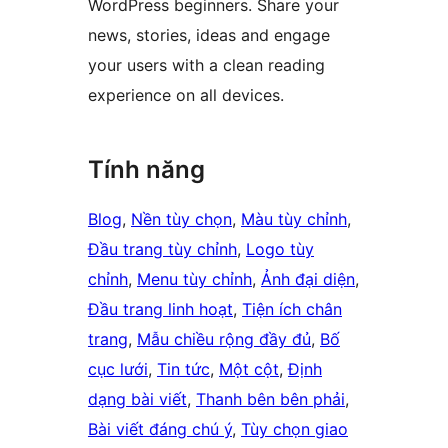
WordPress beginners. Share your
news, stories, ideas and engage
your users with a clean reading
experience on all devices.
Tính năng
Blog
, 
Nền tùy chọn
, 
Màu tùy chỉnh
, 
Đầu trang tùy chỉnh
, 
Logo tùy
chỉnh
, 
Menu tùy chỉnh
, 
Ảnh đại diện
, 
Đầu trang linh hoạt
, 
Tiện ích chân
trang
, 
Mẫu chiều rộng đầy đủ
, 
Bố
cục lưới
, 
Tin tức
, 
Một cột
, 
Định
dạng bài viết
, 
Thanh bên bên phải
, 
Bài viết đáng chú ý
, 
Tùy chọn giao