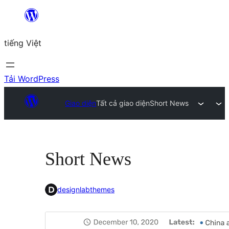
Chuyển
đến
tiếng Việt
phần
nội
dung
Tải WordPress
Giao diện
Tất cả giao diện
Short News
Short News
designlabthemes