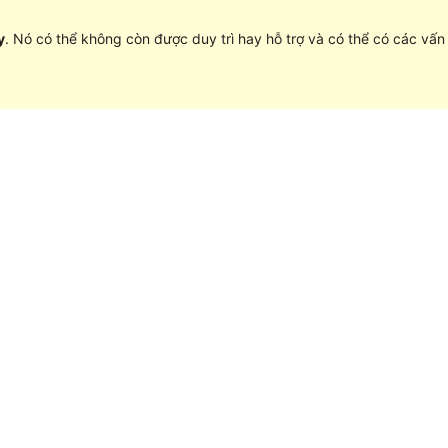
y
. Nó có thể không còn được duy trì hay hỗ trợ và có thể có các vấ