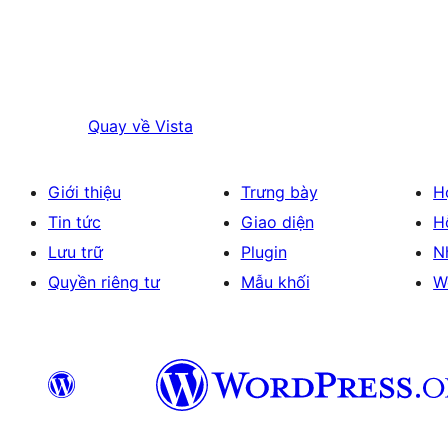
Quay về
Vista
Giới thiệu
Trưng bày
H
Tin tức
Giao diện
H
Lưu trữ
Plugin
N
Quyền riêng tư
Mẫu khối
W