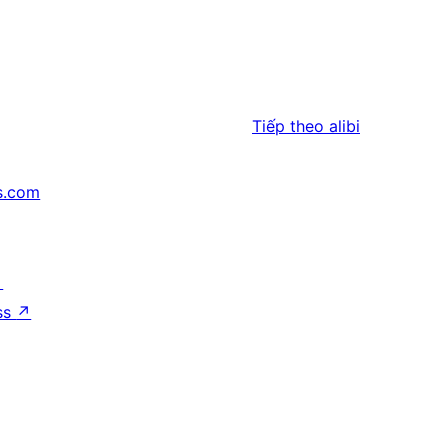
Tiếp theo
alibi
s.com
↗
ss
↗