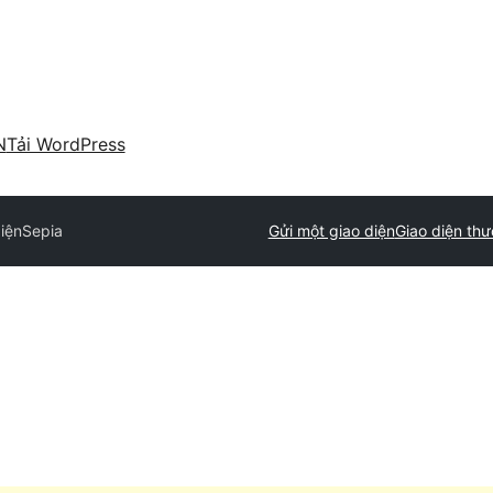
N
Tải WordPress
diện
Sepia
Gửi một giao diện
Giao diện th