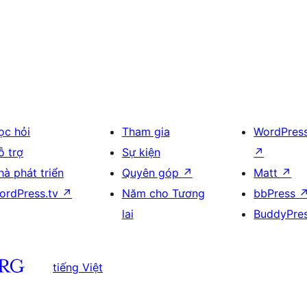
ọc hỏi
Tham gia
WordPres
ỗ trợ
Sự kiện
↗
hà phát triển
Quyên góp
↗
Matt
↗
ordPress.tv
↗
Năm cho Tương
bbPress
lai
BuddyPre
tiếng Việt