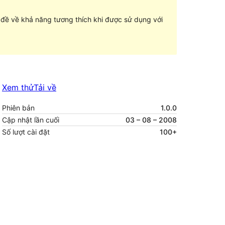
n đề về khả năng tương thích khi được sử dụng với
Xem thử
Tải về
Phiên bản
1.0.0
Cập nhật lần cuối
03 – 08 – 2008
Số lượt cài đặt
100+