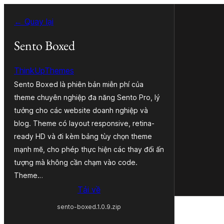
Chuyển
← Quay lại
đến
phần
Sento Boxed
nội
ThinkUpThemes
dung
Sento Boxed là phiên bản miễn phí của
theme chuyên nghiệp đa năng Sento Pro, lý
tưởng cho các website doanh nghiệp và
blog. Theme có layout responsive, retina-
ready HD và đi kèm bảng tùy chọn theme
mạnh mẽ, cho phép thực hiện các thay đổi ấn
tượng mà không cần chạm vào code.
Theme…
Tải về
sento-boxed.1.0.9.zip