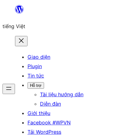
Chuyển
đến
tiếng Việt
phần
nội
dung
Giao diện
Plugin
Tin tức
Hỗ trợ
Tài liệu hướng dẫn
Diễn đàn
Giới thiệu
Facebook #WPVN
Tải WordPress