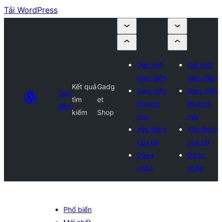
Tải WordPress
Gửi một
Gửi một
giao diện
giao diện
Kết quả
Gadg
Giao diện
Giao diện
Giao
tìm
et
thương
thương
diện
kiếm
Shop
mại
mại
Yêu thích
Yêu thích
của tôi
của tôi
Đăng
Đăng
nhập
nhập
Phổ biến