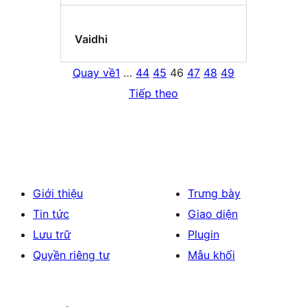
Vaidhi
Quay về
1
…
44
45
46
47
48
49
Tiếp theo
Giới thiệu
Trưng bày
Tin tức
Giao diện
Lưu trữ
Plugin
Quyền riêng tư
Mẫu khối