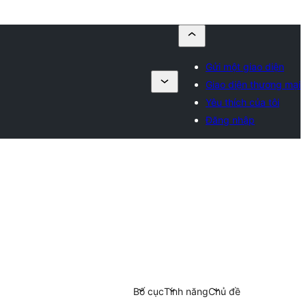
Gửi một giao diện
Giao diện thương mại
Yêu thích của tôi
Đăng nhập
Bố cục
Tính năng
Chủ đề