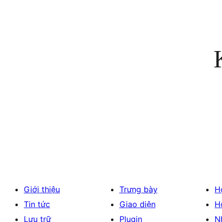
kiếm
Giới thiệu
Trưng bày
H
Tin tức
Giao diện
H
Lưu trữ
Plugin
N