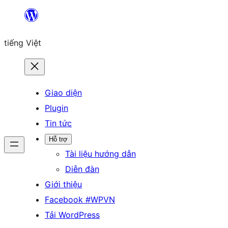
Chuyển
đến
tiếng Việt
phần
nội
dung
Giao diện
Plugin
Tin tức
Hỗ trợ
Tài liệu hướng dẫn
Diễn đàn
Giới thiệu
Facebook #WPVN
Tải WordPress