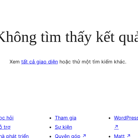
Không tìm thấy kết qu
Xem
tất cả giao diện
hoặc thử một tìm kiếm khác.
ọc hỏi
Tham gia
WordPres
ỗ trợ
Sự kiện
↗
hà phát triển
Quyên góp
↗
Matt
↗