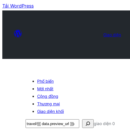
Tải WordPress
Giao diện
Phổ biến
Mới nhất
Cộng đồng
Thương mại
Giao diện khối
Tìm
giao diện 0