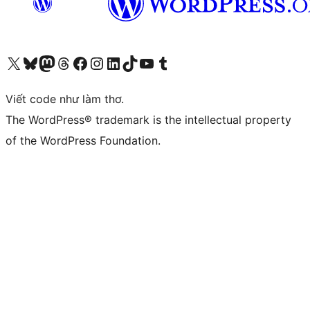
Truy cập tài khoản X (trước đây là Twitter) của chúng tôi
Visit our Bluesky account
Visit our Mastodon account
Visit our Threads account
Xem trang Facebook của chúng tôi
Truy cập tài khoản Instagram của chúng tôi
Truy cập tài khoản LinkedIn của chúng tôi
Visit our TikTok account
Truy cập kênh YouTube của chúng tôi
Visit our Tumblr account
Viết code như làm thơ.
The WordPress® trademark is the intellectual property
of the WordPress Foundation.