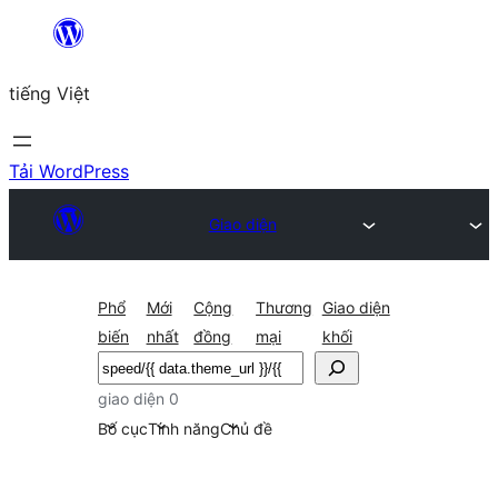
Chuyển
đến
tiếng Việt
phần
nội
dung
Tải WordPress
Giao diện
Phổ
Mới
Cộng
Thương
Giao diện
biến
nhất
đồng
mại
khối
Tìm
kiếm
giao diện 0
Bố cục
Tính năng
Chủ đề