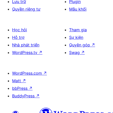
Lưu trữ
Plugin
Quyền riêng tư
Mẫu khối
Học hỏi
Tham gia
Hỗ trợ
Sự kiện
Nhà phát triển
Quyên góp
↗
WordPress.tv
↗
Swag
↗
WordPress.com
↗
Matt
↗
bbPress
↗
BuddyPress
↗