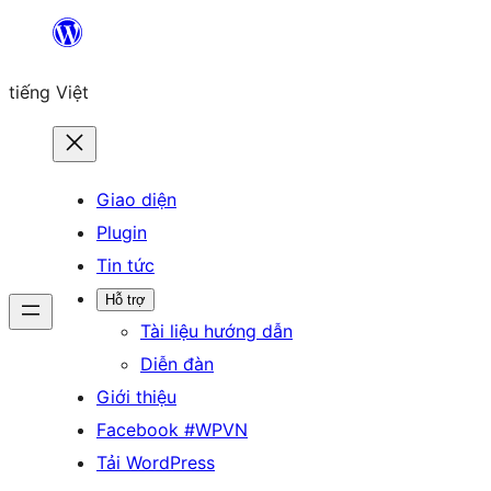
Chuyển
đến
tiếng Việt
phần
nội
dung
Giao diện
Plugin
Tin tức
Hỗ trợ
Tài liệu hướng dẫn
Diễn đàn
Giới thiệu
Facebook #WPVN
Tải WordPress