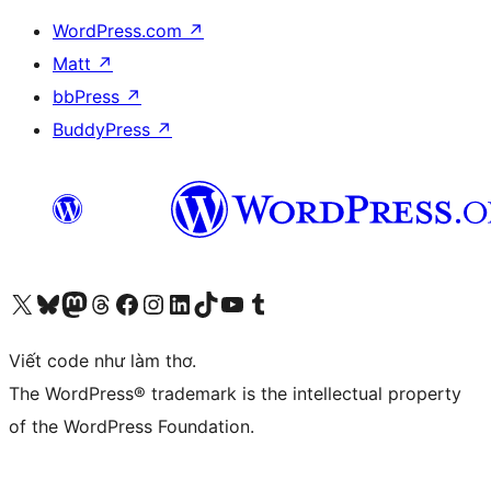
WordPress.com
↗
Matt
↗
bbPress
↗
BuddyPress
↗
Truy cập tài khoản X (trước đây là Twitter) của chúng tôi
Visit our Bluesky account
Visit our Mastodon account
Visit our Threads account
Xem trang Facebook của chúng tôi
Truy cập tài khoản Instagram của chúng tôi
Truy cập tài khoản LinkedIn của chúng tôi
Visit our TikTok account
Truy cập kênh YouTube của chúng tôi
Visit our Tumblr account
Viết code như làm thơ.
The WordPress® trademark is the intellectual property
of the WordPress Foundation.