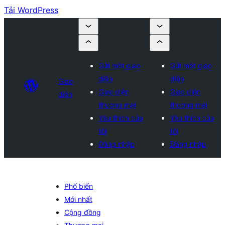
Tải WordPress
Gửi một giao
Gửi một giao
diện
diện
Giao
Giao diện
Giao diện
diện
thương mại
thương mại
Yêu thích của
Yêu thích của
tôi
tôi
Đăng nhập
Đăng nhập
Phổ biến
Mới nhất
Cộng đồng