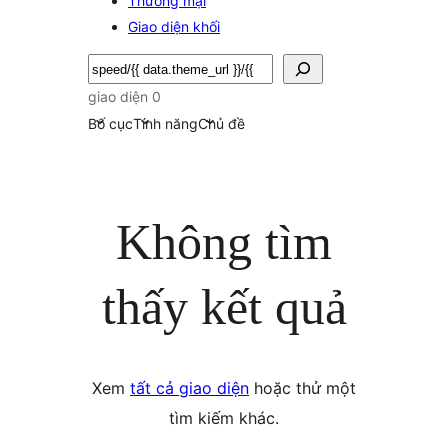
Thương mại
Giao diện khối
Tìm
kiếm
giao diện 0
Bố cục
Tính năng
Chủ đề
Không tìm
thấy kết quả
Xem
tất cả giao diện
hoặc thử một
tìm kiếm khác.