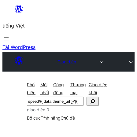
Chuyển
đến
tiếng Việt
phần
nội
dung
Tải WordPress
Giao diện
Phổ
Mới
Cộng
Thương
Giao diện
biến
nhất
đồng
mại
khối
Tìm
kiếm
giao diện 0
Bố cục
Tính năng
Chủ đề