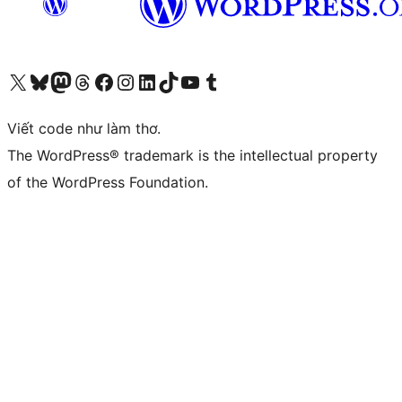
Truy cập tài khoản X (trước đây là Twitter) của chúng tôi
Visit our Bluesky account
Visit our Mastodon account
Visit our Threads account
Xem trang Facebook của chúng tôi
Truy cập tài khoản Instagram của chúng tôi
Truy cập tài khoản LinkedIn của chúng tôi
Visit our TikTok account
Truy cập kênh YouTube của chúng tôi
Visit our Tumblr account
Viết code như làm thơ.
The WordPress® trademark is the intellectual property
of the WordPress Foundation.