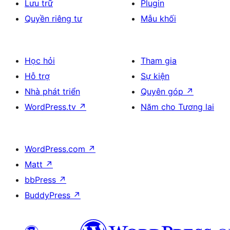
Lưu trữ
Plugin
Quyền riêng tư
Mẫu khối
Học hỏi
Tham gia
Hỗ trợ
Sự kiện
Nhà phát triển
Quyên góp
↗
WordPress.tv
↗
Năm cho Tương lai
WordPress.com
↗
Matt
↗
bbPress
↗
BuddyPress
↗