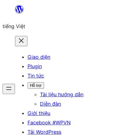
Chuyển
đến
tiếng Việt
phần
nội
dung
Giao diện
Plugin
Tin tức
Hỗ trợ
Tài liệu hướng dẫn
Diễn đàn
Giới thiệu
Facebook #WPVN
Tải WordPress