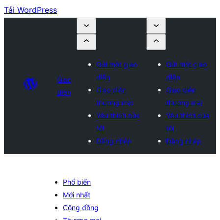
Tải WordPress
Gửi một giao
Gửi một giao
diện
diện
Giao
Giao diện
Giao diện
diện
thương mại
thương mại
Yêu thích của
Yêu thích của
tôi
tôi
Đăng nhập
Đăng nhập
Phổ biến
Mới nhất
Cộng đồng