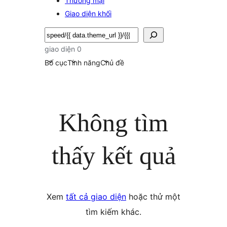
Thương mại
Giao diện khối
Tìm
kiếm
giao diện 0
Bố cục
Tính năng
Chủ đề
Không tìm
thấy kết quả
Xem
tất cả giao diện
hoặc thử một
tìm kiếm khác.