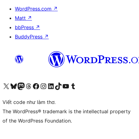
WordPress.com
↗
Matt
↗
bbPress
↗
BuddyPress
↗
Truy cập tài khoản X (trước đây là Twitter) của chúng tôi
Visit our Bluesky account
Visit our Mastodon account
Visit our Threads account
Xem trang Facebook của chúng tôi
Truy cập tài khoản Instagram của chúng tôi
Truy cập tài khoản LinkedIn của chúng tôi
Visit our TikTok account
Truy cập kênh YouTube của chúng tôi
Visit our Tumblr account
Viết code như làm thơ.
The WordPress® trademark is the intellectual property
of the WordPress Foundation.