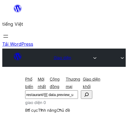
Chuyển
đến
tiếng Việt
phần
nội
dung
Tải WordPress
Giao diện
Phổ
Mới
Cộng
Thương
Giao diện
biến
nhất
đồng
mại
khối
Tìm
kiếm
giao diện 0
Bố cục
Tính năng
Chủ đề