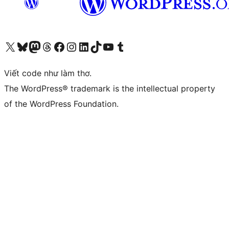
Truy cập tài khoản X (trước đây là Twitter) của chúng tôi
Visit our Bluesky account
Visit our Mastodon account
Visit our Threads account
Xem trang Facebook của chúng tôi
Truy cập tài khoản Instagram của chúng tôi
Truy cập tài khoản LinkedIn của chúng tôi
Visit our TikTok account
Truy cập kênh YouTube của chúng tôi
Visit our Tumblr account
Viết code như làm thơ.
The WordPress® trademark is the intellectual property
of the WordPress Foundation.