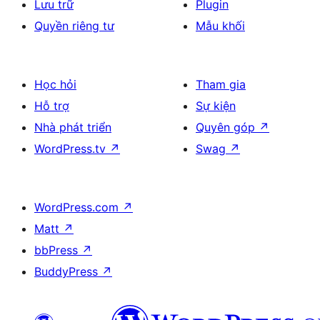
Lưu trữ
Plugin
Quyền riêng tư
Mẫu khối
Học hỏi
Tham gia
Hỗ trợ
Sự kiện
Nhà phát triển
Quyên góp
↗
WordPress.tv
↗
Swag
↗
WordPress.com
↗
Matt
↗
bbPress
↗
BuddyPress
↗