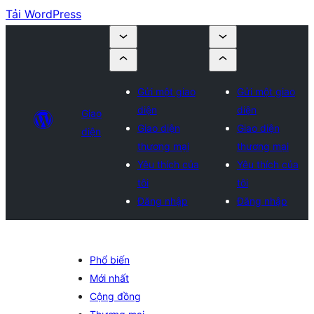
Tải WordPress
Gửi một giao
Gửi một giao
diện
diện
Giao
Giao diện
Giao diện
diện
thương mại
thương mại
Yêu thích của
Yêu thích của
tôi
tôi
Đăng nhập
Đăng nhập
Phổ biến
Mới nhất
Cộng đồng