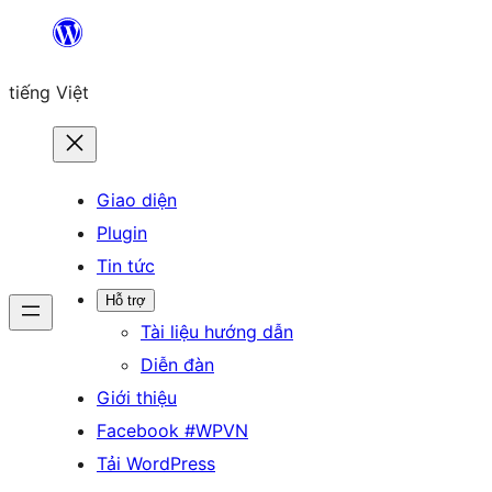
Chuyển
đến
tiếng Việt
phần
nội
dung
Giao diện
Plugin
Tin tức
Hỗ trợ
Tài liệu hướng dẫn
Diễn đàn
Giới thiệu
Facebook #WPVN
Tải WordPress