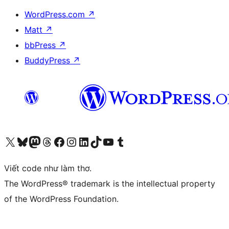
WordPress.com
↗
Matt
↗
bbPress
↗
BuddyPress
↗
Truy cập tài khoản X (trước đây là Twitter) của chúng tôi
Visit our Bluesky account
Visit our Mastodon account
Visit our Threads account
Xem trang Facebook của chúng tôi
Truy cập tài khoản Instagram của chúng tôi
Truy cập tài khoản LinkedIn của chúng tôi
Visit our TikTok account
Truy cập kênh YouTube của chúng tôi
Visit our Tumblr account
Viết code như làm thơ.
The WordPress® trademark is the intellectual property
of the WordPress Foundation.