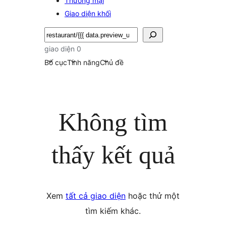
Thương mại
Giao diện khối
Tìm
kiếm
giao diện 0
Bố cục
Tính năng
Chủ đề
Không tìm
thấy kết quả
Xem
tất cả giao diện
hoặc thử một
tìm kiếm khác.