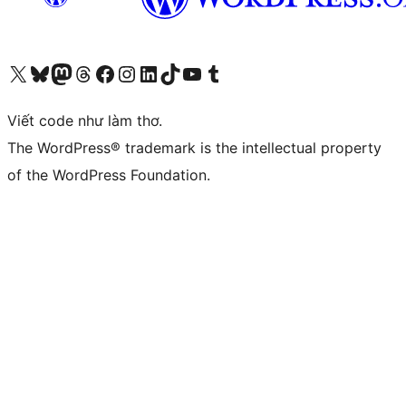
Truy cập tài khoản X (trước đây là Twitter) của chúng tôi
Visit our Bluesky account
Visit our Mastodon account
Visit our Threads account
Xem trang Facebook của chúng tôi
Truy cập tài khoản Instagram của chúng tôi
Truy cập tài khoản LinkedIn của chúng tôi
Visit our TikTok account
Truy cập kênh YouTube của chúng tôi
Visit our Tumblr account
Viết code như làm thơ.
The WordPress® trademark is the intellectual property
of the WordPress Foundation.