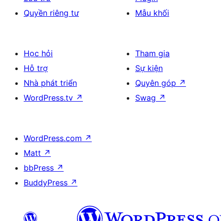
Quyền riêng tư
Mẫu khối
Học hỏi
Tham gia
Hỗ trợ
Sự kiện
Nhà phát triển
Quyên góp
↗
WordPress.tv
↗
Swag
↗
WordPress.com
↗
Matt
↗
bbPress
↗
BuddyPress
↗