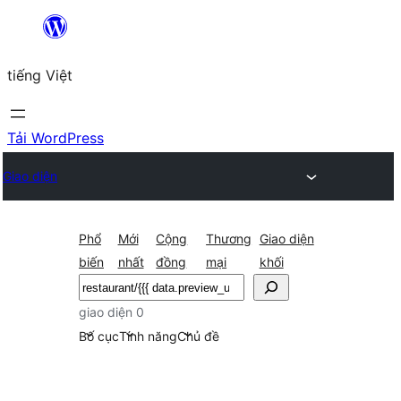
Chuyển
đến
tiếng Việt
phần
nội
dung
Tải WordPress
Giao diện
Phổ
Mới
Cộng
Thương
Giao diện
biến
nhất
đồng
mại
khối
Tìm
kiếm
giao diện 0
Bố cục
Tính năng
Chủ đề