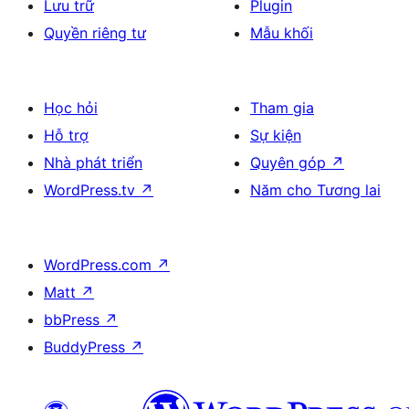
Lưu trữ
Plugin
Quyền riêng tư
Mẫu khối
Học hỏi
Tham gia
Hỗ trợ
Sự kiện
Nhà phát triển
Quyên góp
↗
WordPress.tv
↗
Năm cho Tương lai
WordPress.com
↗
Matt
↗
bbPress
↗
BuddyPress
↗