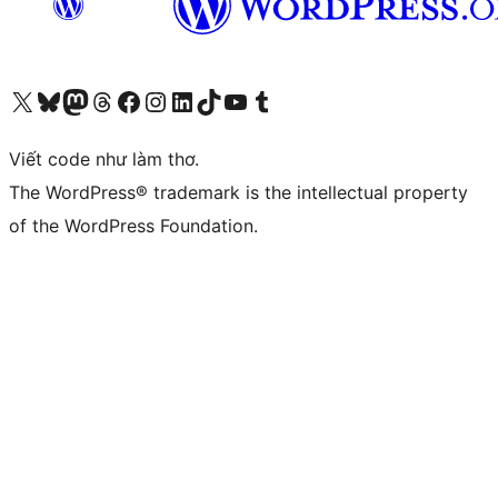
Truy cập tài khoản X (trước đây là Twitter) của chúng tôi
Visit our Bluesky account
Visit our Mastodon account
Visit our Threads account
Xem trang Facebook của chúng tôi
Truy cập tài khoản Instagram của chúng tôi
Truy cập tài khoản LinkedIn của chúng tôi
Visit our TikTok account
Truy cập kênh YouTube của chúng tôi
Visit our Tumblr account
Viết code như làm thơ.
The WordPress® trademark is the intellectual property
of the WordPress Foundation.