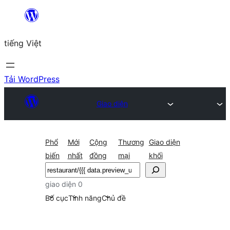
Chuyển
đến
tiếng Việt
phần
nội
dung
Tải WordPress
Giao diện
Phổ
Mới
Cộng
Thương
Giao diện
biến
nhất
đồng
mại
khối
Tìm
kiếm
giao diện 0
Bố cục
Tính năng
Chủ đề