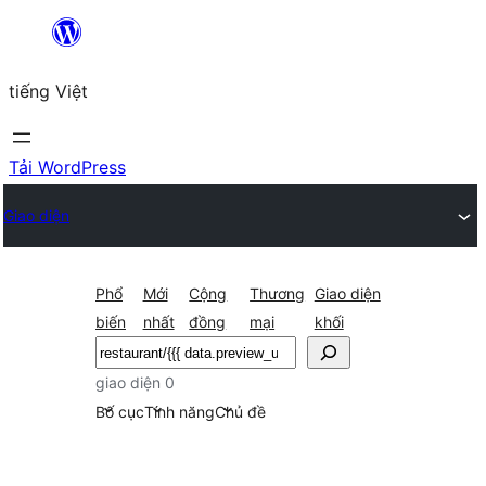
Chuyển
đến
tiếng Việt
phần
nội
dung
Tải WordPress
Giao diện
Phổ
Mới
Cộng
Thương
Giao diện
biến
nhất
đồng
mại
khối
Tìm
kiếm
giao diện 0
Bố cục
Tính năng
Chủ đề