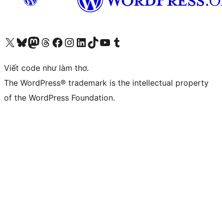
Truy cập tài khoản X (trước đây là Twitter) của chúng tôi
Visit our Bluesky account
Visit our Mastodon account
Visit our Threads account
Xem trang Facebook của chúng tôi
Truy cập tài khoản Instagram của chúng tôi
Truy cập tài khoản LinkedIn của chúng tôi
Visit our TikTok account
Truy cập kênh YouTube của chúng tôi
Visit our Tumblr account
Viết code như làm thơ.
The WordPress® trademark is the intellectual property
of the WordPress Foundation.