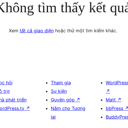
Không tìm thấy kết qu
Xem
tất cả giao diện
hoặc thử một tìm kiếm khác.
ọc hỏi
Tham gia
WordPres
ỗ trợ
Sự kiện
↗
hà phát triển
Quyên góp
↗
Matt
↗
ordPress.tv
↗
Năm cho Tương
bbPress
lai
BuddyPre