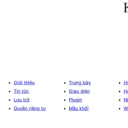
Giới thiệu
Trưng bày
H
Tin tức
Giao diện
H
Lưu trữ
Plugin
N
Quyền riêng tư
Mẫu khối
W