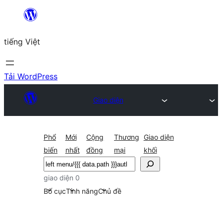
Chuyển
đến
tiếng Việt
phần
nội
dung
Tải WordPress
Giao diện
Phổ
Mới
Cộng
Thương
Giao diện
biến
nhất
đồng
mại
khối
Tìm
kiếm
giao diện 0
Bố cục
Tính năng
Chủ đề