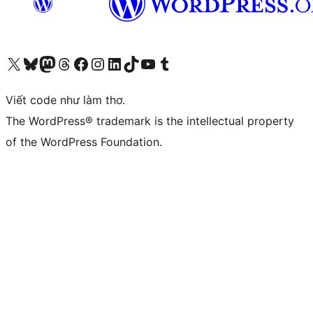
Truy cập tài khoản X (trước đây là Twitter) của chúng tôi
Visit our Bluesky account
Visit our Mastodon account
Visit our Threads account
Xem trang Facebook của chúng tôi
Truy cập tài khoản Instagram của chúng tôi
Truy cập tài khoản LinkedIn của chúng tôi
Visit our TikTok account
Truy cập kênh YouTube của chúng tôi
Visit our Tumblr account
Viết code như làm thơ.
The WordPress® trademark is the intellectual property
of the WordPress Foundation.