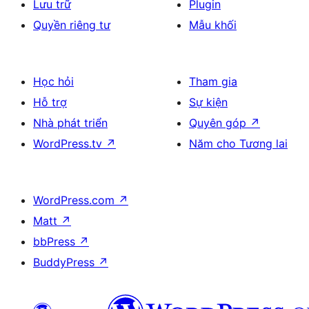
Lưu trữ
Plugin
Quyền riêng tư
Mẫu khối
Học hỏi
Tham gia
Hỗ trợ
Sự kiện
Nhà phát triển
Quyên góp
↗
WordPress.tv
↗
Năm cho Tương lai
WordPress.com
↗
Matt
↗
bbPress
↗
BuddyPress
↗