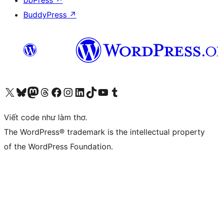
bbPress
↗
BuddyPress
↗
Truy cập tài khoản X (trước đây là Twitter) của chúng tôi
Visit our Bluesky account
Visit our Mastodon account
Visit our Threads account
Xem trang Facebook của chúng tôi
Truy cập tài khoản Instagram của chúng tôi
Truy cập tài khoản LinkedIn của chúng tôi
Visit our TikTok account
Truy cập kênh YouTube của chúng tôi
Visit our Tumblr account
Viết code như làm thơ.
The WordPress® trademark is the intellectual property
of the WordPress Foundation.