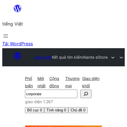
Chuyển
đến
tiếng Việt
phần
nội
dung
Tải WordPress
Giao diện
Kết quả tìm kiếm
Alante eStore
Phổ
Mới
Cộng
Thương
Giao diện
biến
nhất
đồng
mại
khối
Tìm
kiếm
giao diện 1.267
Bố cục
0
Tính năng
0
Chủ đề
0