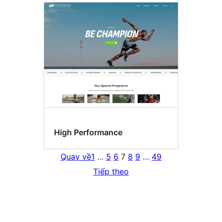
High Performance
Quay về
1
…
5
6
7
8
9
…
49
Tiếp theo