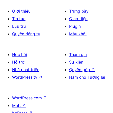
Giới thiệu
Trưng bày
Tin tức
Giao diện
Lưu trữ
Plugin
Quyền riêng tư
Mẫu khối
Học hỏi
Tham gia
Hỗ trợ
Sự kiện
Nhà phát triển
Quyên góp
↗
WordPress.tv
↗
Năm cho Tương lai
WordPress.com
↗
Matt
↗