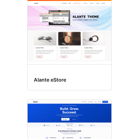
Kết
quả
tìm
kiếm
Alante eStore