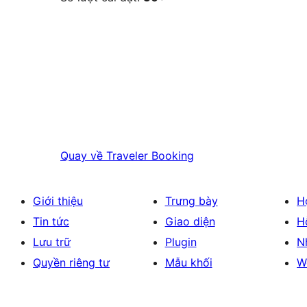
Quay về
Traveler Booking
Giới thiệu
Trưng bày
H
Tin tức
Giao diện
H
Lưu trữ
Plugin
N
Quyền riêng tư
Mẫu khối
W