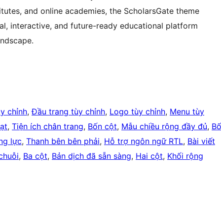
itutes, and online academies, the ScholarsGate theme
al, interactive, and future-ready educational platform
landscape.
y chỉnh
, 
Đầu trang tùy chỉnh
, 
Logo tùy chỉnh
, 
Menu tùy
ạt
, 
Tiện ích chân trang
, 
Bốn cột
, 
Mẫu chiều rộng đầy đủ
, 
B
ng lực
, 
Thanh bên bên phải
, 
Hỗ trợ ngôn ngữ RTL
, 
Bài viết
chuỗi
, 
Ba cột
, 
Bản dịch đã sẵn sàng
, 
Hai cột
, 
Khối rộng