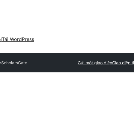
N
Tải WordPress
n
ScholarsGate
Gửi một giao diện
Giao diện 