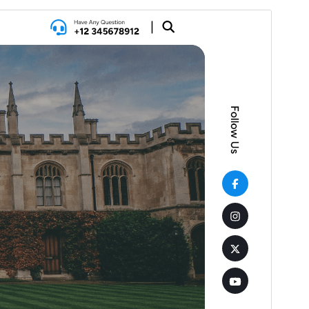
Xem thử
Tải về
Phiên bản
3.5
Cập nhật lần cuối
16 – 07 – 2026
Số lượt cài đặt
30+
Phiên bản WordPress
5.5
Phiên bản PHP
5.6
Trang chủ của giao diện