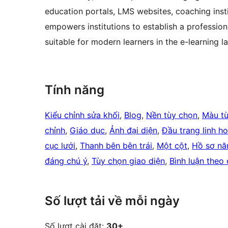
education portals, LMS websites, coaching inst
empowers institutions to establish a profession
suitable for modern learners in the e-learning 
Tính năng
Kiểu chỉnh sửa khối
, 
Blog
, 
Nền tùy chọn
, 
Màu tù
chỉnh
, 
Giáo dục
, 
Ảnh đại diện
, 
Đầu trang linh ho
cục lưới
, 
Thanh bên bên trái
, 
Một cột
, 
Hồ sơ nă
đáng chú ý
, 
Tùy chọn giao diện
, 
Bình luận theo 
Số lượt tải về mỗi ngày
Số lượt cài đặt:
30+