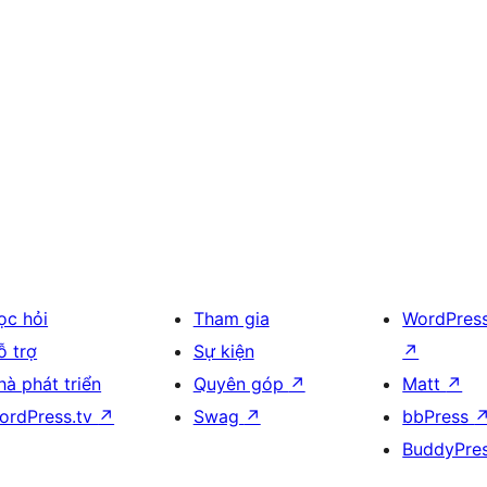
ọc hỏi
Tham gia
WordPres
ỗ trợ
Sự kiện
↗
hà phát triển
Quyên góp
↗
Matt
↗
ordPress.tv
↗
Swag
↗
bbPress
BuddyPre