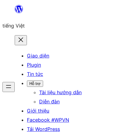
Chuyển
đến
tiếng Việt
phần
nội
dung
Giao diện
Plugin
Tin tức
Hỗ trợ
Tài liệu hướng dẫn
Diễn đàn
Giới thiệu
Facebook #WPVN
Tải WordPress