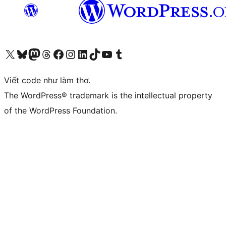
Truy cập tài khoản X (trước đây là Twitter) của chúng tôi
Visit our Bluesky account
Visit our Mastodon account
Visit our Threads account
Xem trang Facebook của chúng tôi
Truy cập tài khoản Instagram của chúng tôi
Truy cập tài khoản LinkedIn của chúng tôi
Visit our TikTok account
Truy cập kênh YouTube của chúng tôi
Visit our Tumblr account
Viết code như làm thơ.
The WordPress® trademark is the intellectual property
of the WordPress Foundation.