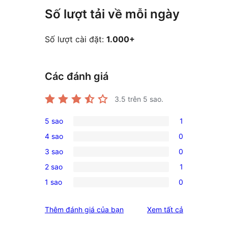
Số lượt tải về mỗi ngày
Số lượt cài đặt:
1.000+
Các đánh giá
3.5
trên 5 sao.
5 sao
1
1
4 sao
0
5-
0
3 sao
0
star
4-
0
review
2 sao
1
star
3-
1
reviews
1 sao
0
star
2-
0
reviews
star
1-
đánh
Thêm đánh giá của bạn
Xem tất cả
review
star
giá
reviews