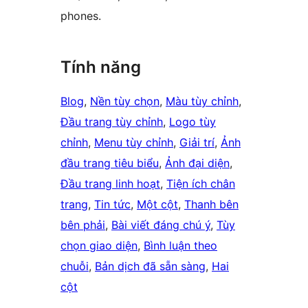
phones.
Tính năng
Blog
, 
Nền tùy chọn
, 
Màu tùy chỉnh
, 
Đầu trang tùy chỉnh
, 
Logo tùy
chỉnh
, 
Menu tùy chỉnh
, 
Giải trí
, 
Ảnh
đầu trang tiêu biểu
, 
Ảnh đại diện
, 
Đầu trang linh hoạt
, 
Tiện ích chân
trang
, 
Tin tức
, 
Một cột
, 
Thanh bên
bên phải
, 
Bài viết đáng chú ý
, 
Tùy
chọn giao diện
, 
Bình luận theo
chuỗi
, 
Bản dịch đã sẵn sàng
, 
Hai
cột