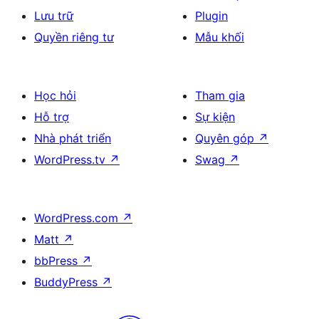
Lưu trữ
Plugin
Quyền riêng tư
Mẫu khối
Học hỏi
Tham gia
Hỗ trợ
Sự kiện
Nhà phát triển
Quyên góp
↗
WordPress.tv
↗
Swag
↗
WordPress.com
↗
Matt
↗
bbPress
↗
BuddyPress
↗